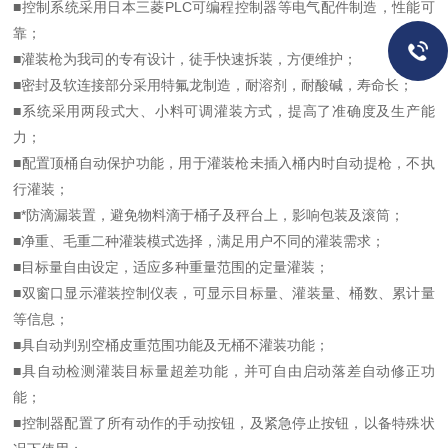
■控制系统采用日本三菱PLC可编程控制器等电气配件制造，性能可
靠；
■灌装枪为我司的专有设计，徒手快速拆装，方便维护；
■密封及软连接部分采用特氟龙制造，耐溶剂，耐酸碱，寿命长；
■系统采用两段式大、小料可调灌装方式，提高了准确度及生产能
力；
■配置顶桶自动保护功能，用于灌装枪未插入桶内时自动提枪，不执
行灌装；
■*防滴漏装置，避免物料滴于桶子及秤台上，影响包装及滚筒；
■净重、毛重二种灌装模式选择，满足用户不同的灌装需求；
■目标量自由设定，适应多种重量范围的定量灌装；
■双窗口显示灌装控制仪表，可显示目标量、灌装量、桶数、累计量
等信息；
■具自动判别空桶皮重范围功能及无桶不灌装功能；
■具自动检测灌装目标量超差功能，并可自由启动落差自动修正功
能；
■控制器配置了所有动作的手动按钮，及紧急停止按钮，以备特殊状