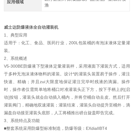
应用领域
渔
威士达防爆液体全自动灌装机
1、典型应用
适用于：化工、食品、医药行业，200L包装桶的有泡沫液体定量灌
装。
2、系统概述
V5-300BE防爆液下型液体定量灌装秤，采用液面下灌装方式，适用
于多种无泡沫液体物料的灌装。设计*的灌装头装置易于操作，灌注
快速、精确；并且zui大限度地保证灌注完毕时残液的滴漏。操作
时，操作者仅需简单地将桶口对准灌装头正下方，按下手柄上的[启
动]按钮，灌装头就会自动插入桶内，并将空桶自动去皮。然后打开
灌装阀门，精确地双速灌装；灌装结束，灌装头自动提升至桶外，滴
漏盘自动接至灌装头底部，人工将桶推出磅台旋盖即告完成。
3、系统特点及功能
■整套系统采用防爆型标准制造，防爆等级：EXdiaIIBT4