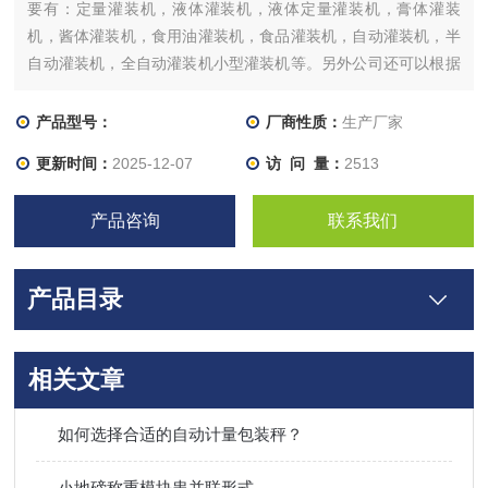
要有：定量灌装机，液体灌装机，液体定量灌装机，膏体灌装
机，酱体灌装机，食用油灌装机，食品灌装机，自动灌装机，半
自动灌装机，全自动灌装机小型灌装机等。另外公司还可以根据
客户需求定制各种称重自动化系统。请广大新老客户前来订购，
谢谢！
产品型号：
厂商性质：
生产厂家
更新时间：
2025-12-07
访 问 量：
2513
产品咨询
联系我们
产品目录
相关文章
如何选择合适的自动计量包装秤？
小地磅称重模块串并联形式