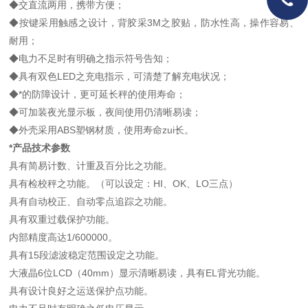
◆交直流两用，携带方便；
◆按键采用触感之设计，背胶采3M之胶贴，防水性高，操作容易、
耐用；
◆电力不足时有明确之指示符号告知；
◆具有双色LED之充电指示，可清楚了解充电状况；
◆*的防障设计，更可延长秤的使用寿命；
◆可加装夜光显示板，夜间使用仍清晰易读；
◆外壳采用ABS塑钢材质，使用寿命zui长。
*产品技术参数
具有简易计数、计重及百分比之功能。
具有检校秤之功能。（可以设定：HI、OK、LO三点）
具有自动校正、自动零点追踪之功能。
具有双重过载保护功能。
内部精度高达1/600000。
具有15段滤波稳定范围设定之功能。
大液晶6位LCD（40mm）显示清晰易读，具有EL背光功能。
具有设计良好之运送保护点功能。