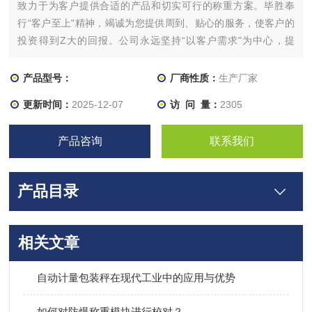
致力于为客户提供合适的产品和切实可行的称重方案。毕胜奉
行“客户至上"精神，竭诚为您提供周到、贴心的服务，使客户的
投资得到Z大的回报。公司永远坚持“以客户需求"为中心，提
高“客户满意度"为已任的经营方针，在行业中树品质形象，在创
新中求发展，坚持以“，服务周到"的发展战略和“诚信务实"的服
产品型号：
厂商性质：
生产厂家
务理念来赢得市场和客户的青睐，以*的技术服务于客户。
更新时间：
2025-12-07
访 问 量：
2305
产品咨询
联系我们
产品目录
相关文章
自动计量包装秤在现代工业中的应用与优势
如何对防爆称重模块进行校对？