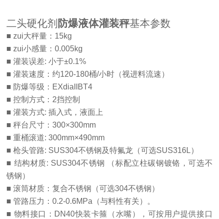
二头硬化剂
防爆液体灌装秤
基本参数
■ zui大秤量：15kg
■ zui小感量：0.005kg
■ 灌装误差
:
小于±0.1%
■ 灌装速度：约120-180桶/小时（视进料流速）
■ 防爆等级：EXdiaIIBT4
■ 控制方式：2挡控制
■ 灌装方式: 插入式，液面上
■ 秤台尺寸：300×300mm
■ 重桶滚道: 300mm×490mm
■ 枪头管路: SUS304不锈钢及特氟龙（可选SUS316L）
■ 结构材质: SUS304不锈钢 （标配立柱碳钢镀铬，可选不
锈钢）
■ 滚筒材质：复合不锈钢（可选304不锈钢）
■ 管路压力：0.2-0.6
MPa
（与料性有关）。
■ 物料接口：DN40快装卡箍（水嘴），可按用户提供接口