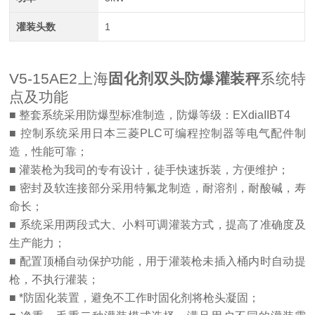
灌装头数
1
V5-15AE2上海
固化剂双头防爆灌装秤
系统特
点及功能
■ 整套系统采用防爆型标准制造，防爆等级：EXdiaIIBT4
■ 控制系统采用日本三菱PLC可编程控制器等电气配件制
造，性能可靠；
■ 灌装枪为我司的专有设计，徒手快速拆装，方便维护；
■ 密封及软连接部分采用特氟龙制造，耐溶剂，耐酸碱，寿
命长；
■ 系统采用两段式大、小料可调灌装方式，提高了准确度及
生产能力；
■ 配置顶桶自动保护功能，用于灌装枪未插入桶内时自动提
枪，不执行灌装；
■ *防固化装置，避免不工作时固化剂将枪头凝固；