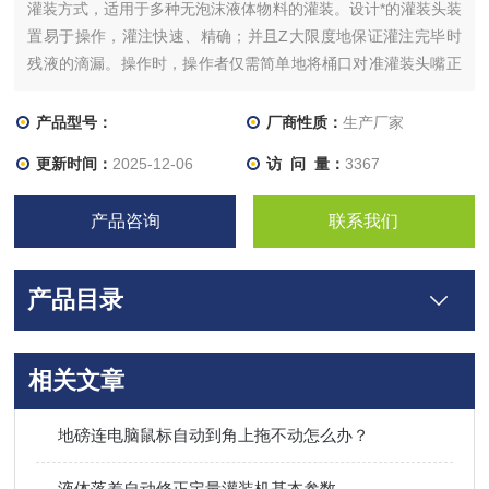
灌装方式，适用于多种无泡沫液体物料的灌装。设计*的灌装头装
置易于操作，灌注快速、精确；并且Z大限度地保证灌注完毕时
残液的滴漏。操作时，操作者仅需简单地将桶口对准灌装头嘴正
下方，按下手柄上的[启动]按钮， 灌装头就会自动插入桶内，并
将空桶自动去皮。
产品型号：
厂商性质：
生产厂家
更新时间：
2025-12-06
访 问 量：
3367
产品咨询
联系我们
产品目录
相关文章
地磅连电脑鼠标自动到角上拖不动怎么办？
液体落差自动修正定量灌装机基本参数