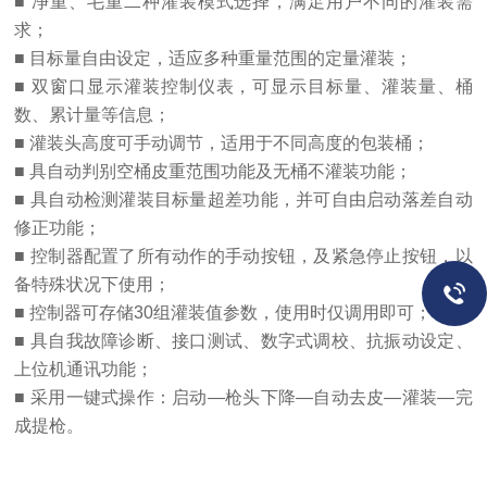
■ 净重、毛重二种灌装模式选择，满足用户不同的灌装需
求；
■ 目标量自由设定，适应多种重量范围的定量灌装；
■ 双窗口显示灌装控制仪表，可显示目标量、灌装量、桶
数、累计量等信息；
■ 灌装头高度可手动调节，适用于不同高度的包装桶；
■ 具自动判别空桶皮重范围功能及无桶不灌装功能；
■ 具自动检测灌装目标量超差功能，并可自由启动落差自动
修正功能；
■ 控制器配置了所有动作的手动按钮，及紧急停止按钮，以
备特殊状况下使用；
■ 控制器可存储30组灌装值参数，使用时仅调用即可；
■ 具自我故障诊断、接口测试、数字式调校、抗振动设定、
上位机通讯功能；
■ 采用一键式操作：启动—枪头下降—自动去皮—灌装—完
成提枪。