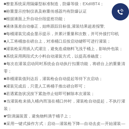
■整套系统采用隔爆型标准制造，防爆等级：EXdIIBT4；
■称重显示控制仪表及称重传感器均有防爆认证
■根据液面上升自动分段提抢功能；
■液体落差自动修正，始终跟踪目标值,灌装结果超差报警;
■每桶灌装完成会显示提示，并累计重量和次数，并可外接打印机
■人工将桶放在磅台上，对准桶口后按启动键即可进行灌装；
■灌装枪采用插入式灌注，避免造成物料飞浅于桶上，影响外包装；
■系统采用两段式大小料自动灌装方式，以提高准确度；
■每次在灌装启动同时系统会自动执行扣重功能，将磅台上的重量清
零；
■单桶灌装值到达后，灌装枪会自动提起等待下次启动；
■灌装完成后，只需人工将桶子推出磅台即可；
■若遇紧急状况按下紧急停止钮即可解除本次灌装；
■当灌装枪未插入桶内而顶在桶口外时，灌装枪自动提起，不执行灌
装；
■*防滴漏装置，避免物料滴于桶子上；
■采用一键式操作方式：启动—灌装枪下降—自动去皮—开始灌装—