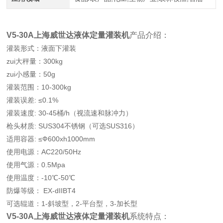
V5-30A上海
威世达液体定量灌装机
产品介绍：
灌装形式：液面下灌装
zui大秤量：300kg
zui小感量：50g
灌装范围：10-300kg
灌装误差: ≤0.1%
灌装速度: 30-45桶/h（视流速和脉冲力）
枪头材质: SUS304不锈钢（可选SUS316）
适用容器: ≤Ф600xh1000mm
使用电源：AC220/50Hz
使用气源：0.5Mpa
使用温度：-10℃-50℃
防爆等级： EX-dIIBT4
可选辊道：1-斜坡型，2-平台型，3-加长型
V5-30A上海
威世达液体定量灌装机
系统特点：