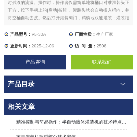
时残液的滴漏。操作时，操作者仅需简单地将桶口对准灌装头正
下方，按下手柄上的[启动]按钮， 灌装头就会自动插入桶内，并
将空桶自动去皮。然后打开灌装阀门，精确地双速灌装；灌装结
束，灌装头自动提升至桶外，人工将桶推出磅台旋盖即告完成。
产品型号：
V5-30A
厂商性质：
生产厂家
更新时间：
2025-12-06
访 问 量：
2508
产品咨询
联系我们
产品目录
相关文章
精准控制与简易操作：半自动液体灌装机的技术特点与性能优势
定量灌装机称重部分技术安装