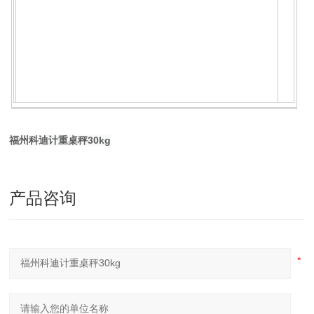
1
．
5
3K
6K
15K
30K
秤量
Kg
g
g
g
g
0.2
0.5
感量
0.1g
1g
2g
g
g
JZC-TSC型：LCD显示
福州科迪计重桌秤30kg
秤量：1.5kg ∽ 30kg
分辨率：1/6000 ∽ 1/15000
产品咨询
g/lb/oz单位转换,可调稳定参数
可选配RS-232C接口
可增配双面显示型号为：JZC-TSCD:LED显
示