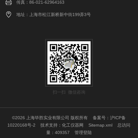
传真：86-021-62964163
CW-
SCS
地址：上海市松江新桥新中街199弄3号
152
5
2
1.5×2.0
130
-5
0
CW-
SCS
202
-1/2/
1/2/3
0.5/1/1
2.0×2.0
120
0
3
CW-
SCS
202
5
2
2.0×2.0
130
-5
0
扫一扫 微信咨询
CW-
SCS
202
10
5
2.0×2.0
140
-10
0
©2026 上海毕胜实业有限公司 版权所有
备案号：沪ICP备
10220168号-2
技术支持：
化工仪器网
Sitemap.xml
总访问
量：409357
管理登陆