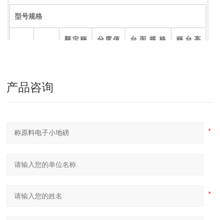
型号规格
额定秤
分度值
台面规格
秤台高
产品
型号
量
（
K
（
cm
×
c
（
m
编号
（
t
）
g
）
m
）
m
）
产品咨询
CW-
SCS
080
1/2
0.5/1
0.8×0.8
120
-1/2
8
CW-
SCS
101
-1/2/
1/2/3
0.5/1/1
1.0×1.0
120
0
3
CW-
SCS
101
-1/2/
1/2/3
0.5/1/1
1.0×1.2
120
2
3