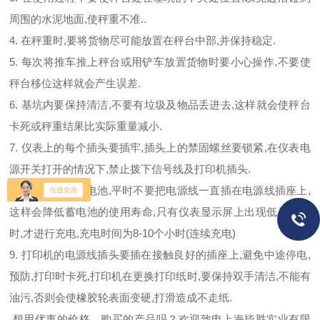
周围的水泥地面,使秤重不准..
4. 在秤重时,要将货物尽可能放置在秤台中部,并保持稳定.
5. 每次将推车推上秤台或用铲车放置货物时要小心操作,不要使
秤台移位这样就会产生误差.
6. 基坑内要保持清洁,不要有垃圾及物品丢进去,这样就会使秤台
卡死或秤重结果比实际重量减小.
7. 仪表上的每个插头要插牢,插头上的禁固螺丝要锁紧,在仪表电
源开关打开的情况下,禁止拨下信号线及打印机插头.
8. 仪表内装有蓄电池,平时不要把电源线一直插在电源线插座上,
这样会降低蓄电池的使用寿命,只有仪表显示屏上出现低压提示
时,才进行充电,充电时间为8-10个小时(连续充电)
9. 打印机的电源线插头要插在接触良好的插座上,避免中途停电,
预防,打印时卡死,打印机在更换打印纸时,要保持双手清洁,不能有
油污,否则会使橡胶轮表面变硬,打滑造成不走纸.
想用优惠的价格，购买的产品吗？欢迎致电上海毕胜实业有限