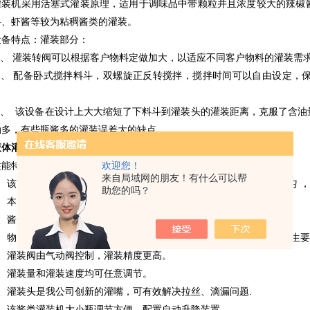
灌装机采用活塞式灌装原理，适用于调味品中带颗粒并且浓度较大的辣椒
料、虾酱等较为粘稠酱类的灌装。
设备特点：灌装部分：
1、 灌装转阀可以根据客户物料定做加大，以适应不同客户物料的灌装需
2、 配备卧式搅拌料斗，双螺旋正反转搅拌，搅拌时间可以自由设定，
3、 该设备在设计上大大缩短了下料斗到灌装头的灌装距离，克服了含油
油多，有些瓶酱多的灌装误差大的缺点。
液体灌装机 蜂蜜酱料灌装 各种规格
性能特点
欢迎您！
来自局域网的朋友！有什么可以帮
1、该机为全自动酱类灌装机，配有自动搅拌功能，使物料混合更加均匀 
助您的吗？
2、本机辅料添加料可调，方便，提高自动化程度。
3、酱类灌装机气动部分均采用气动元件，寿命长，稳定。
4、物料接触部分采用SUS316L不锈钢材料制成，符合食品医药安全卫生
5、灌装阀由气动阀控制，灌装精度更高。
6、灌装量和灌装速度均可任意调节。
7、灌装头是我公司创新的灌嘴，可有效解决拉丝、滴漏问题.
8、该酱类灌装机大小瓶调节方便，配置自动升降装置。