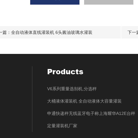
一篇：
全自动液体直线灌装机 6头酱油玻璃水灌装
下一
Products
V6系列重量选别机,分选秤
大桶液体灌装机 全自动液体大容量灌装
申通快递秤无线蓝牙电子称上海耀华A12E台秤
定量灌装机厂家