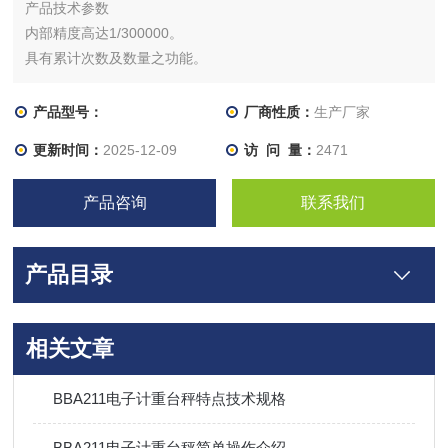
产品技术参数
内部精度高达1/300000。
具有累计次数及数量之功能。
具有单重自动平均、定量警示之功能。
具有零点追踪、全段去皮、预去皮之功能。
产品型号：
厂商性质：
生产厂家
更新时间：
2025-12-09
访 问 量：
2471
产品咨询
联系我们
产品目录
相关文章
BBA211电子计重台秤特点技术规格
BBA211电子计重台秤简单操作介绍