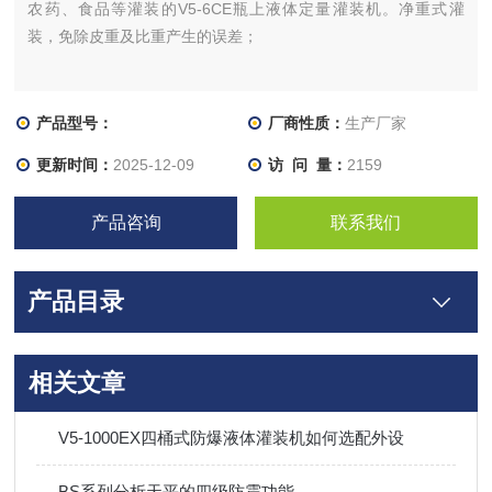
农药、食品等灌装的V5-6CE瓶上液体定量灌装机。净重式灌
装，免除皮重及比重产生的误差；
产品型号：
厂商性质：
生产厂家
更新时间：
2025-12-09
访 问 量：
2159
产品咨询
联系我们
产品目录
相关文章
V5-1000EX四桶式防爆液体灌装机如何选配外设
BS系列分析天平的四级防震功能