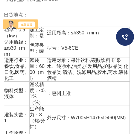
出货地点：
功率：0.5
加工定
适用瓶高：≤h350（mm）
（kw）
制：是
适用瓶径：
包装类
≥ф30（m
型号：V5-6CE
型：罐
m）
适用行业：
灌装
适用对象：果汁饮料,碳酸饮料,矿泉
餐饮,食品,
量：60
水、纯净水,油类,护发用品,护肤品类,化
日化,医药,
00（m
妆品类,清洁、洗涤用品,胶水,药水,液体
化工
l）
酒精
灌装精
物料类型：
度：≤0.
：惠州上准
液体
1%
（%）
生产能
灌装头数：
力：8
外形尺寸：W700×H1476×D460(MM)
1
（罐/分
钟）
工作原理：