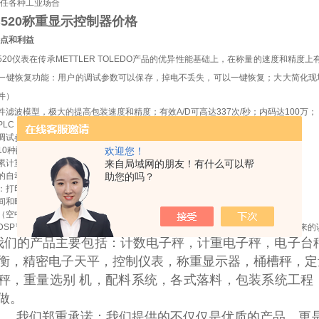
任各种工业场合
B520称重显示控制器价格
点和利益
520
仪表在传承
METTLER TOLEDO
产品的优异性能基础上，在称量的速度和精度上
一键恢复功能：用户的调试参数可以保存，掉电不丢失，可以一键恢复；大大简化现
件）
件滤波模型，极大的提高包装速度和精度；有效
A/D
可高达
337
次
/
秒；内码达
100
万；
PLC
，独自完成一般的定值包装、含拍打，振实，散粮秤等功能；
调试参数可以全部保存，掉电不丢失，
必要时可恢复调试参数或出厂参数；
10
种配方，每个配方有单独的累计重量和累计包数；
欢迎您！
累计重量值或包数值，数据带断电保护；所有设置和配方掉电不丢失；
来自局域网的朋友！有什么可以帮
的自动零跟踪和动态检测功能；
助您的吗？
：打印，
通讯可以同时支持，支持
MODBUS
协议，可以方便的组网工作；
间和时序设定功能，
时序调整方便；
（空中飞料）自动修正功能；
xDSP™
防震动滤波技术，另有可设置的限波频率，可有效防止由于秤体的振动带来的
我们的产品主要包括：计数电子秤，计重电子秤，电子台
衡，精密电子天平，控制仪表，称重显示器，桶槽秤，定
秤，重量选别 机，配料系统，各式落料，包装系统工程
订做。
我们郑重承诺：我们提供的不仅仅是优质的产品，更是