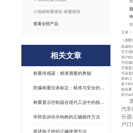
胜
小地磅称重模块-称重模块
特
查看全部产品
B
又准；
（选配
高速软
可不用
相关文章
用户的
可存储
可预置
称重传感器：精准测量的奥秘
可设置
双串口
多个时
防爆称重仪表标定：精准与安全的保障之道
提前量
的
Tra
称重显示控制器在现代工业中的核心应用与价值
汽车
分选
毕胜告诉你吊钩称的正确操作方法
户
简述电子秤的正确使用方法