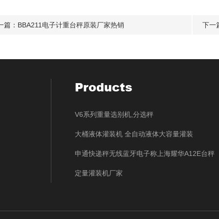
一篇：
BBA211电子计重台秤原装厂家热销
下一
Products
V6系列重量选别机,分选秤
大桶液体灌装机 全自动液体大容量灌装
申通快递秤无线蓝牙电子称上海耀华A12E台秤
定量灌装机厂家