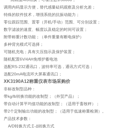
调用内码显示方便，替代感量砝码观察及分析允差；
特殊的软件技术，增强系统的抗振动能力；
零位跟踪范围、置零（开机/手动）范围、可分别设置；
数字滤波的速度、幅度以及稳定的时间可设置；
附带称重计数功能；（单件重量有断电保护）
多种背光模式可选择；
可随机充电；具有欠压指示及保护装置；
随机配置6V/4AH免维护蓄电池
选配RS-232通讯口，波特率可选，通讯方式可选；
选配20mA电流环大屏幕通讯口；
XK3190A12称重仪表市场采购价
非标改制型品种：
带kg/lb转换功能的改制型；（外贸产品）；
带自动计算平均值功能的改制型；（适用于畜牧秤）；
带2个定制输出功能的改制型；（适用于低速称重检测）。
产品技术参数：
A/D转换方式:Σ-Δ转换方式