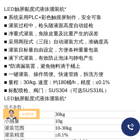
LED触屏黏度式液体灌装机*
■ 系统采用PLC+彩色触摸屏制作，安全可靠
■ 灌装过程中，枪头随液面高度自动提枪
■ 净重式灌装，免除皮重及比重产生的误差
■ 采用两段式（三段）自动灌装方式，准确度高
■ 灌装目标量自由设定，方便各种重量包装
■ 液下式灌装，有效防止泡沫与静电产生
■ *防滴漏装置，避免物料滴于桶上
■ 一键灌装、操作简便。快速管路，拆洗方便
■ 量程：30/kg. 速度：约180桶/h，精度：≤0.1%
■ 标配喷枪、阀门：SUS304（可选SUS316L）
LED触屏黏度式液体灌装机*
技术参数
：
大称量
30kg
小感量
10g
灌装范围
10-30kg
灌装精度
≤0.1%