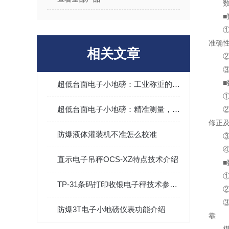
数字
■数
①模
准确
相关文章
②采
③，
■数
超低台面电子小地磅：工业称重的紧凑解决方案
①防
超低台面电子小地磅：精准测量，无处不在
②数
修正
防爆液体灌装机不准怎么校准
③故
④当
直示电子吊秤OCS-XZ特点技术介绍
■数
①使
TP-31条码打印收银电子秤技术参数概况
②可
③数
防爆3T电子小地磅仪表功能介绍
靠