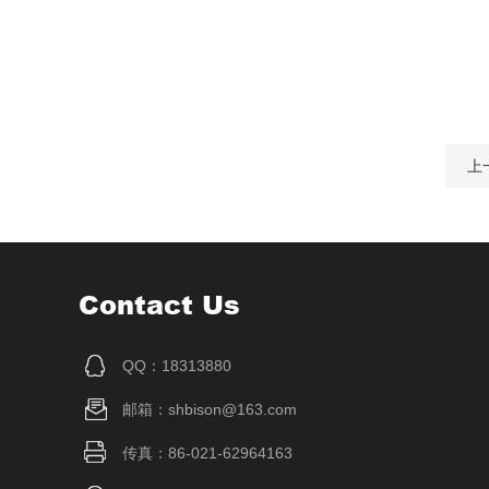
上
Contact Us
QQ：18313880
邮箱：shbison@163.com
传真：86-021-62964163