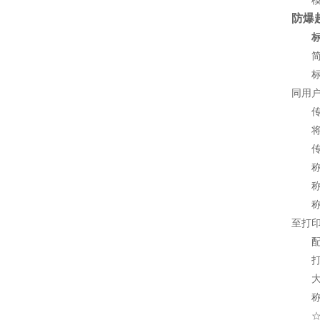
模拟
防爆
简
标准
同用
传
将物
传
称重
称
称重
至打
配
打印
大屏
称重
☆地