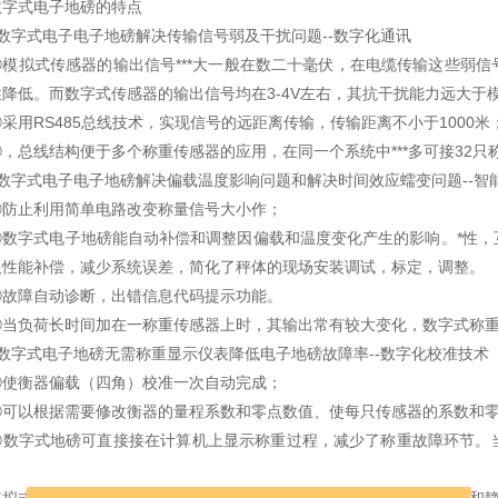
式电子地磅的特点
字式电子电子地磅解决传输信号弱及干扰问题--数字化通讯
拟式传感器的输出信号***大一般在数二十毫伏，在电缆传输这些弱信
性降低。而数字式传感器的输出信号均在3-4V左右，其抗干扰能力远大于
用RS485总线技术，实现信号的远距离传输，传输距离不小于1000米
总线结构便于多个称重传感器的应用，在同一个系统中***多可接32只
字式电子电子地磅解决偏载温度影响问题和解决时间效应蠕变问题--智
止利用简单电路改变称量信号大小作；
字式电子地磅能自动补偿和调整因偏载和温度变化产生的影响。*性，
及性能补偿，减少系统误差，简化了秤体的现场安装调试，标定，调整。
障自动诊断，出错信息代码提示功能。
负荷长时间加在一称重传感器上时，其输出常有较大变化，数字式称重
字式电子地磅无需称重显示仪表降低电子地磅故障率--数字化校准技术
衡器偏载（四角）校准一次自动完成；
以根据需要修改衡器的量程系数和零点数值、使每只传感器的系数和零
字式地磅可直接接在计算机上显示称重过程，减少了称重故障环节。当