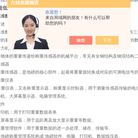
式电子地磅由钢结构模块式秤台，高精度桥式电阻应变模拟传感器和静
超低台面双层电子小地磅生产厂家
欢迎您！
标准配置：
来自局域网的朋友！有什么可以帮
助您的吗？
述
配置主要由承重传力机构(秤体)、高精度称重传感器、称重显示仪表三
户的要求，选配打印机、大屏幕显示器、称重管理软件以完成更高层次的
力机构
体的重量传递给称重传感器的机械平台，常见有全钢结构及钢混结构二
感器
传感器，是地磅的核心部件，起着将重量值转换成对应的可测电信号的
重仪表
仪表，又名称重显示器，称重显示控制器，用于测量传感器传输的电信
印机、大屏幕显示器、电脑管理系统。
件
机：用于打印重量数据表单
幕显示器：用于远距离及放大显示重量等数据。
管理软件：用于重量数据的进一步处理、储存、传输等。
磅称重管理系统构成:地磅软件、电脑、打印机、数据线仪表。