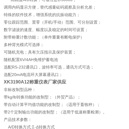
调用内码显示方便，替代感量砝码观察及分析允差；
特殊的软件技术，增强系统的抗振动能力；
零位跟踪范围、置零（开机/手动）范围、可分别设置；
数字滤波的速度、幅度以及稳定的时间可设置；
附带称重计数功能；（单件重量有断电保护）
多种背光模式可选择；
可随机充电；具有欠压指示及保护装置；
随机配置6V/4AH免维护蓄电池
选配RS-232通讯口，波特率可选，通讯方式可选；
选配20mA电流环大屏幕通讯口；
XK3190A12称重仪表厂家供应
非标改制型品种：
带kg/lb转换功能的改制型；（外贸产品）；
带自动计算平均值功能的改制型；（适用于畜牧秤）；
带2个定制输出功能的改制型；（适用于低速称重检测）。
产品技术参数：
A/D转换方式:Σ-Δ转换方式