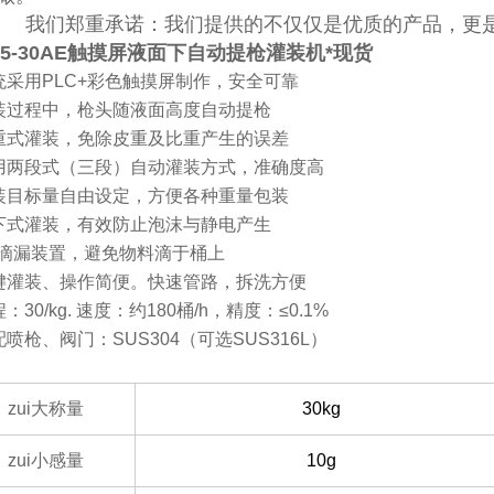
我们郑重承诺：我们提供的不仅仅是优质的产品，更是
V5-30AE触摸屏液面下自动提枪灌装机*现货
系统采用PLC+彩色触摸屏制作，安全可靠
灌装过程中，枪头随液面高度自动提枪
净重式灌装，免除皮重及比重产生的误差
采用两段式（三段）自动灌装方式，准确度高
灌装目标量自由设定，方便各种重量包装
液下式灌装，有效防止泡沫与静电产生
*防滴漏装置，避免物料滴于桶上
一键灌装、操作简便。快速管路，拆洗方便
程：30/kg. 速度：约180桶/h，精度：≤0.1%
配喷枪、阀门：SUS304（可选SUS316L）
zui大称量
30kg
zui小感量
10g