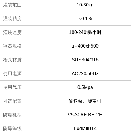
灌装范围
10-30kg
灌装精度
≤0.1%
灌装速度
180-240罐/小时
容器规格
≤Ф400xh500
枪头材质
SUS304/316
使用电源
AC220/50Hz
使用气压
0.5Mpa
可选配置
输送泵、旋盖机
防爆机型
V5-30AE BE CE
防爆等级
ExdiaIIBT4