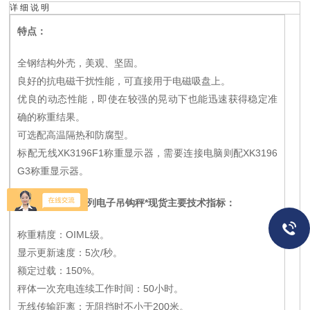
详 细 说 明
特点：
全钢结构外壳，美观、坚固。
良好的抗电磁干扰性能，可直接用于电磁吸盘上。
优良的动态性能，即使在较强的晃动下也能迅速获得稳定准
确的称重结果。
可选配高温隔热和防腐型。
标配无线XK3196F1称重显示器，需要连接电脑则配XK3196
G3称重显示器。
无线远程OCS系列电子吊钩秤*现货
主要技术指标：
称重精度：OIML级。
显示更新速度：5次/秒。
额定过载：150%。
秤体一次充电连续工作时间：50小时。
无线传输距离：无阻挡时不小于200米。