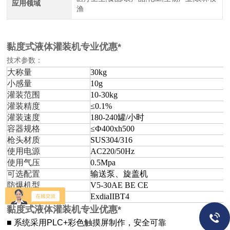
应用领域
渔
黏度式液体灌装机专业优惠*
技术参数
：
大称量
30kg
小感量
10g
灌装范围
10-30kg
灌装精度
≤0.1%
灌装速度
180-240罐/小时
容器规格
≤Ф400xh500
枪头材质
SUS304/316
使用电源
AC220/50Hz
使用气压
0.5Mpa
可选配置
输送泵、旋盖机
防爆机型
V5-30AE BE CE
防爆等级
ExdiaIIBT4
黏度式液体灌装机专业优惠*
■ 系统采用PLC+彩色触摸屏制作，安全可靠