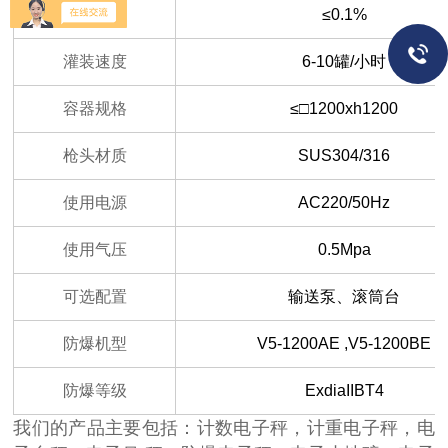
灌装精度
≤0.1%
灌装速度
6-10
罐/小时
容器规格
≤□1200xh1200
枪头材质
SUS304/316
使用电源
AC220/50Hz
使用气压
0.5Mpa
可选配置
输送泵、滚筒台
防爆机型
V5-1200AE ,V5-1200BE
防爆等级
ExdiaIIBT4
我们的产品主要包括：计数电子秤，计重电子秤，电