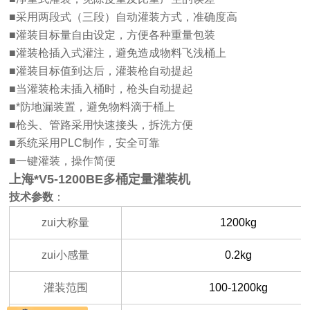
■采用两段式（三段）自动灌装方式，准确度高
■灌装目标量自由设定，方便各种重量包装
■灌装枪插入式灌注，避免造成物料飞浅桶上
■灌装目标值到达后，灌装枪自动提起
■当灌装枪未插入桶时，枪头自动提起
■*防地漏装置，避免物料滴于桶上
■枪头、管路采用快速接头，拆洗方便
■系统采用PLC制作，安全可靠
■一键灌装，操作简便
上海*V5-1200BE多桶定量灌装机
技术参数
：
zui大称量
1200kg
zui小感量
0.2kg
灌装范围
100-1200kg