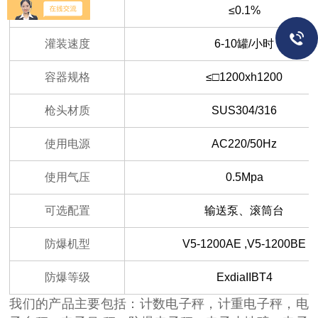
灌装精度
≤0.1%
灌装速度
6-10
罐/小时
容器规格
≤□1200xh1200
枪头材质
SUS304/316
使用电源
AC220/50Hz
使用气压
0.5Mpa
可选配置
输送泵、滚筒台
防爆机型
V5-1200AE ,V5-1200BE
防爆等级
ExdiaIIBT4
我们的产品主要包括：计数电子秤，计重电子秤，电