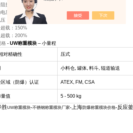
阻抗：>2000MΩ
电压：10V
压：15V
超载：150%
超载：200%
规格
-
UW称重模块
– 小量程
V相对精确性
压式
用
小料仓, 罐体, 料斗, 辊道输送
险区域（防爆）认证
ATEX, FM, CSA
称量值
5 - 500 kg
毕胜
-
-上海
-反应
UW称重模块
不锈钢称重模块厂家
防爆称重模块价格