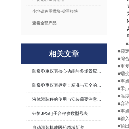
小地磅称重模块-称重模块
查看全部产品
■
■额定
相关文章
■综合
■重复
防爆称重仪表核心功能与多场景应用解析
■蠕变：
■零点
防爆称重仪表标定：精准与安全的保障之道
■零点
■温度
液体灌装秤的使用与安装需要注意什么？
■容许
■零点
钰恒JPS电子台秤参数型号表
■输入
■输出
自动灌装机成医药领域新宠