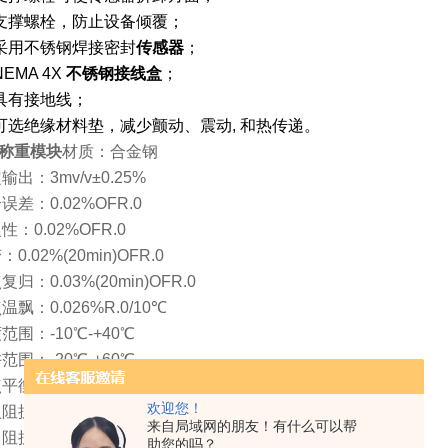
支撑螺栓，防止设备倾覆；
采用不锈钢焊接密封
传感器
；
NEMA 4X
不锈钢接线盒
；
具有接地线；
可选绝缘材料垫，减少颤动、震动, 和热传递。
称重模块
材质：合金钢
输出：3mv/v±0.25%
误差：0.02%OFR.0
性：0.02%OFR.0
0.02%(20min)OFR.0
复归：0.03%(20min)OFR.0
温飘：0.026%R.0/10℃
范围：-10℃-+40℃
范围：-20℃-+60℃
平衡：±1%OFR.0
欢迎您！
阻抗：390Ω±5Ω
来自局域网的朋友！有什么可以帮
阻抗：350Ω±3Ω
助您的吗？