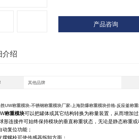
产品咨询
细介绍
牌
其他品牌
毕胜
UW称重模块
-
不锈钢称重模块厂家
-上海
防爆称重模块价格
-反应釜
称重
UW
称重模块
可以把罐体或其它结构转换为称量装置，从而增加过
球形连接件可始终保持模块的垂直称重状态，无论是静态称重或
自动复位功能；
支撑螺栓可使传感器拆卸方面；