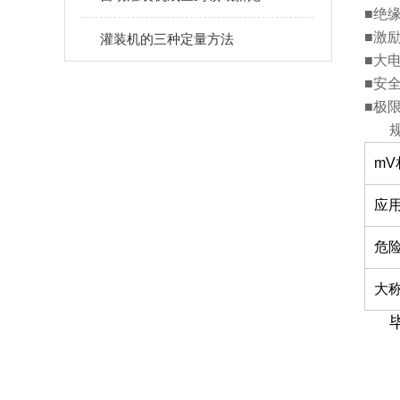
■绝缘
■激励
灌装机的三种定量方法
■大电
■安全
■极限
m
应
危
大