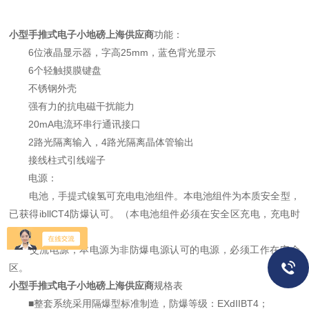
小型手推式电子小地磅上海供应商
功能：
6位液晶显示器，字高25mm，蓝色背光显示
6个轻触摸膜键盘
不锈钢外壳
强有力的抗电磁干扰能力
20mA电流环串行通讯接口
2路光隔离输入，4路光隔离晶体管输出
接线柱式引线端子
电源：
电池，手提式镍氢可充电电池组件。本电池组件为本质安全型，
已获得ibllCT4防爆认可。（本电池组件必须在安全区充电，充电时
间约为16小时）。
交流电源，本电源为非防爆电源认可的电源，必须工作在安全
区。
小型手推式电子小地磅上海供应商
规格表
■整套系统采用隔爆型标准制造，防爆等级：EXdIIBT4；