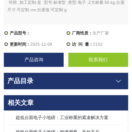
:毕胜 ;加工定制:是 ;型号:标准型 ;类型:电子 ;Z大称量:50 kg;台面
尺寸:可定制 cm;分度值:可定制 g
产品型号：
厂商性质：
生产厂家
更新时间：
2025-12-08
访 问 量：
2152
产品咨询
联系我们
产品目录
相关文章
超低台面电子小地磅：工业称重的紧凑解决方案
超低台面电子小地磅：精准测量，无处不在