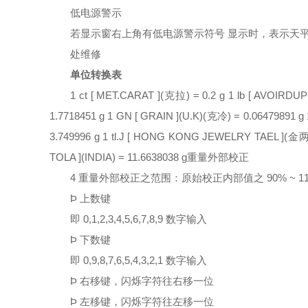
低电源警示
若显示窗右上角有低电源警示符号 显示时，表示天平须
处维修
单位转换表
1 ct
[
MET.CARAT
]
(
克拉
) = 0.2 g 1 lb
[
AVOIRDUP
1.7718451 g 1 GN
[
GRAIN
]
(U.K)(
克冷
) = 0.06479891 g
3.749996 g 1 tl.J
[
HONG KONG JEWELRY TAEL
]
(
金
TOLA
]
(INDIA) = 11.6638038 g
重量外部校正
4 重量外部校正之范围：原始校正内部值之 90% ~ 1
Þ 上数键
即 0,1,2,3,4,5,6,7,8,9 数字输入
Þ 下数键
即 0,9,8,7,6,5,4,3,2,1 数字输入
Þ 右移键，闪烁字符往右移一位
Þ 左移键，闪烁字符往左移一位