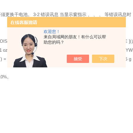
更换干电池。 3-2 错误讯息 当显示窗指示 、 、 、 等错误讯
欢迎您！
来自局域网的朋友！有什么可以帮
OIS POUND
]
(
磅
) = 453.59237 g 1 oz
[
AVOIRDUPOIS OUNCE
]
(
助您的吗？
 1 ozt
[
TROY OUNCE
]
(
金衡盎司
) = 31.1034768 g 1 dwt
[
PENNYW
两
) = 37.4290018 g 1 tl.T
[
TAEL
]
(TWN)(
台两
)(
越南两
) = 37.49995 g 
10%。