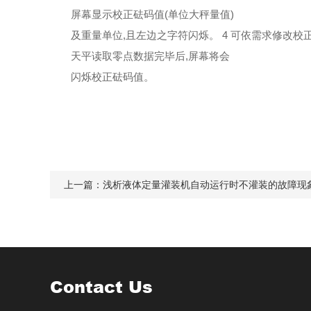
屏幕显示校正砝码值(单位
大秤量值)
及重量单位,且左边之字符闪烁。 4 可依需求修改校
天平读取零点数据完毕后,屏幕将会
闪烁校正砝码值。
上一篇：
浅析液体定量灌装机自动运行时不灌装的故障现
Contact Us