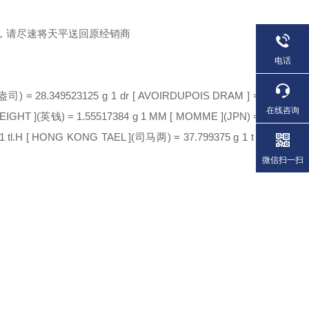
息时，请尽速将天平送回原经销商
电话
盎司
) = 28.349523125 g 1 dr
[
AVOIRDUPOIS DRAM
]
=
在线咨询
EIGHT
]
(
英钱
) = 1.55517384 g 1 MM
[
MOMME
]
(JPN) =
1 tl.H
[
HONG KONG TAEL
]
(
司马两
) = 37.799375 g 1 t
[
微信扫一扫