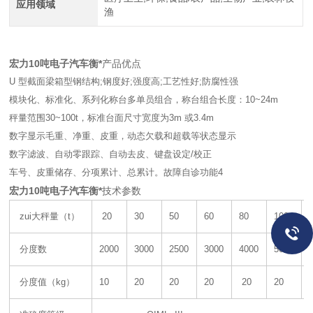
应用领域
渔
宏力10吨电子汽车衡*
产品优点
U 型截面梁箱型钢结构;钢度好;强度高;工艺性好;防腐性强
模块化、标准化、系列化称台多单员组合，称台组合长度：10~24m
秤量范围30~100t，标准台面尺寸宽度为3m 或3.4m
数字显示毛重、净重、皮重，动态欠载和超载等状态显示
数字滤波、自动零跟踪、自动去皮、键盘设定/校正
车号、皮重储存、分项累计、总累计。故障自诊功能4
宏力10吨电子汽车衡*
技术参数
zui大秤量（t）
20
30
50
60
80
100
分度数
2000
3000
2500
3000
4000
5000
分度值（kg）
10
20
20
20
20
20