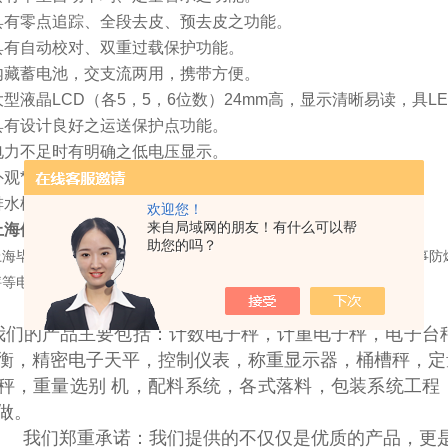
具有零点追踪、全段去皮、预去皮之功能。
具有自动校对、双重过载保护功能。
内藏蓄电池，交支流两用，携带方便。
大型液晶LCD（各5，5，6位数）24mm高，显示清晰易读，具L
具有设计良好之运送保护点功能。
电力不足时有明确之低电压显示。
外观*的防幛垫片设计，更延长秤的使用寿命。
排水槽设计，可防泼水。
欢迎您！
来自局域网的朋友！有什么可以帮
上海供应英展计数ALH-C15电子秤
助您的吗？
上海毕胜实业有限公司地处于地理位置*、交通便捷的上海，是一家从事防爆
秤等电子衡器及称重系统的生产、销售与服务的专业公司。
我们的产品主要包括：计数电子秤，计重电子秤，电子台
衡，精密电子天平，控制仪表，称重显示器，桶槽秤，定
秤，重量选别 机，配料系统，各式落料，包装系统工程
订做。
我们郑重承诺：我们提供的不仅仅是优质的产品，更是