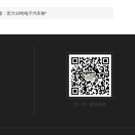
篇：
宏力10吨电子汽车衡*
扫一扫 微信咨询