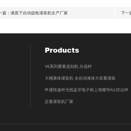
一篇：
液面下自动提枪灌装机生产厂家
下一
Products
V6系列重量选别机,分选秤
大桶液体灌装机 全自动液体大容量灌装
申通快递秤无线蓝牙电子称上海耀华A12E台秤
定量灌装机厂家