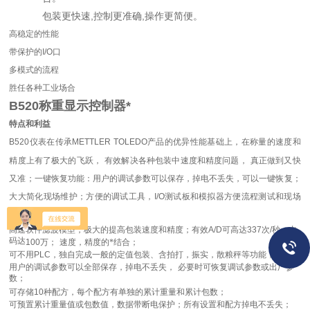
包装更快速,控制更准确,操作更简便。
高稳定的性能
带保护的
I/O
口
多模式的流程
胜任各种工业场合
B520称重显示控制器*
特点和利益
B520
仪表在传承
METTLER TOLEDO
产品的优异性能基础上，在称量的速度和
精度上有了极大的飞跃，
有效解决各种包装中速度和精度问题，
真正做到又快
又准；一键恢复功能：用户的调试参数可以保存，掉电不丢失，可以一键恢复；
大大简化现场维护；方便的调试工具，
I/O
测试板和模拟器方便流程测试和现场
调试（选配件）
高速软件滤波模型，极大的提高包装速度和精度；有效
A/D
可高达
337
次
/
秒；内
码达
100
万；
速度，精度的*结合；
可不用
PLC
，独自完成一般的定值包装、含拍打，振实，散粮秤等功能；
用户的调试参数可以全部保存，掉电不丢失，
必要时可恢复调试参数或出厂参
数；
可存储
10
种配方，每个配方有单独的累计重量和累计包数；
可预置累计重量值或包数值，数据带断电保护；所有设置和配方掉电不丢失；