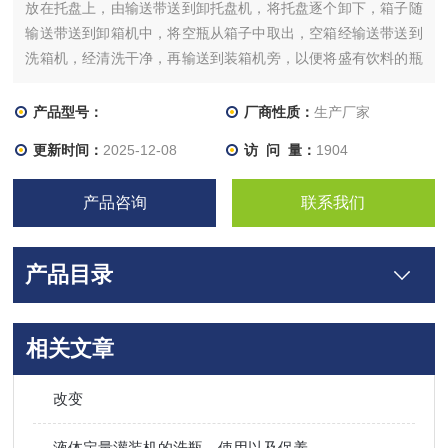
放在托盘上，由输送带送到卸托盘机，将托盘逐个卸下，箱子随
输送带送到卸箱机中，将空瓶从箱子中取出，空箱经输送带送到
洗箱机，经清洗干净，再输送到装箱机旁，以便将盛有饮料的瓶
子装入其中。
产品型号：
厂商性质：
生产厂家
更新时间：
2025-12-08
访 问 量：
1904
产品咨询
联系我们
产品目录
相关文章
改变
液体定量灌装机的洗瓶、使用以及保养