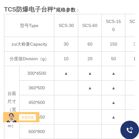
TCS防爆电子台秤*
规格参数
：
SCS-15
SCS
型号Type
SCS-30
SCS-60
0
0
zui大称量Capacity
30
60
150
30
分度值Division（g）
10
20
50
10
300*4500
▲
▲
▲
360*500
▲
▲
台面
尺寸
450*600
▲
（宽
500*650
▲
*长
m）
600*800