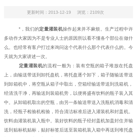
更新时间：2013-12-19
浏览：2109次
*，我们的
定量灌装机
操作起来并不麻烦。生产过程中许
多动作大家因为不是专业人士的原因所以看不懂各个部位在做什
么。也经常有客户打过来询问这个代表什么那个代表什么的。今
天就为大家讲述一次。
定量灌装机
的流程一般为：装有空瓶的箱子堆放在托盘
上，由输送带送到卸托盘机，将托盘逐个卸下，箱子随输送带送
到卸箱机中，将空瓶从箱子中取出，空箱经输送带送到洗箱机，
经清洗干净，再输送到装箱机旁，以便将盛有饮料的瓶子装入其
中。从卸箱机取出的空瓶，由另一条输送带送入洗瓶机消毒和清
洗，经瓶子检验机检验，符合清洁标准后进入灌装机和封盖机。
饮料由灌装机装入瓶中。装好饮料的瓶子经封盖机加盖封住并输
送到贴标机贴标，贴好标签后送至装箱机装入箱中再送到堆托盘