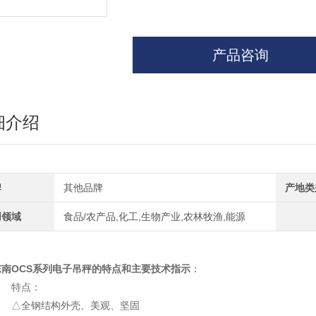
产品咨询
细介绍
牌
其他品牌
产地类
用领域
食品/农产品,化工,生物产业,农林牧渔,能源
东南OCS系列电子吊秤的特点和主要技术指示
：
特点：
△全钢结构外壳、美观、坚固