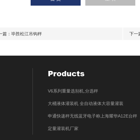
一篇：
毕胜松江吊钩秤
下一
Products
V6系列重量选别机,分选秤
大桶液体灌装机 全自动液体大容量灌装
申通快递秤无线蓝牙电子称上海耀华A12E台秤
定量灌装机厂家