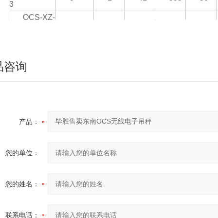
3
OCS-XZ-
5
2
51
762
60
5
OCS-XZ-
10
5
58
745
70
10
品咨询
OCS-XZ-
15
5
93
895
73
15
OCS-XZ-
20
10
93
895
73
20
OCS-XZ-
107
产品：
30
10
167
102
30
5
您的单位：
您的姓名：
联系电话：