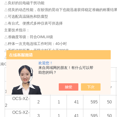
△良好的抗电磁干扰功能
△优良的动态性能，在较强的晃动下也能迅速获得稳定准确的称重结
△可选配高温隔热和防腐型
△有台式、便携式多种仪表可供选择
主要技术指示：
△准确度等级：符合OIMLIII级
△秤体一次充电连续工作时间：40小时
△无线传输距离：无阻当时不小于200米
△工作环境温度：普通型秤体-30℃～+60℃
欢迎您！
东南OCS系列电子吊秤的双面显示器规格：
来自局域网的朋友！有什么可以帮
zui大
分度
助您的吗？
规格型号
自重
H
K
称量
值
OCS-XZ-
1
0.5
36
477
27
1
OCS-XZ-
2
1
41
595
50
2
OCS-XZ-
3
1
41
595
50