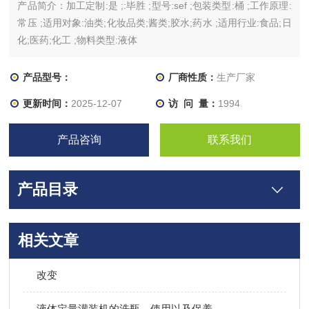
产品简介：加工定制:是 ;:毕胜 ;型号:sef ;包装类型:桶 ;工作原理:
常压 ;适用对象:油类;化妆品类;酱类;胶水;药水 ;适用行业:食品;日
化;医药;化工 ;物料类型:液体
产品型号：
厂商性质：
生产厂家
更新时间：
2025-12-07
访 问 量：
1994
产品咨询
联系我们
产品目录
相关文章
改变
液体定量灌装机的洗瓶、使用以及保养