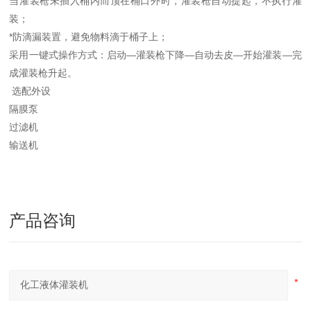
当灌装枪未插入桶内而顶在桶口外时，灌装枪自动提起，不执行灌
装；
*防滴漏装置，避免物料滴于桶子上；
采用一键式操作方式：启动—灌装枪下降—自动去皮—开始灌装—完
成灌装枪升起。
选配外设
隔膜泵
过滤机
输送机
产品咨询