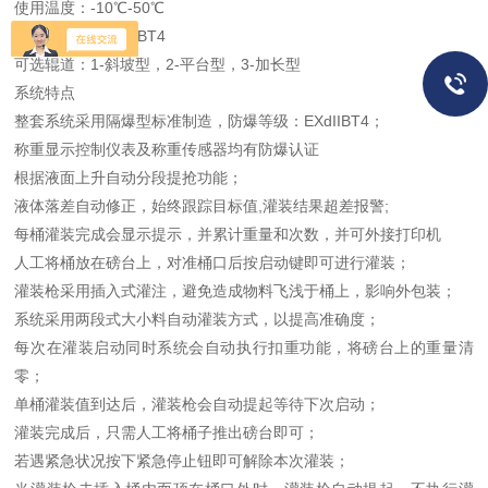
使用温度：-10℃-50℃
防爆等级： EX-dIIBT4
可选辊道：1-斜坡型，2-平台型，3-加长型
系统特点
整套系统采用隔爆型标准制造，防爆等级：EXdIIBT4；
称重显示控制仪表及称重传感器均有防爆认证
根据液面上升自动分段提抢功能；
液体落差自动修正，始终跟踪目标值,灌装结果超差报警;
每桶灌装完成会显示提示，并累计重量和次数，并可外接打印机
人工将桶放在磅台上，对准桶口后按启动键即可进行灌装；
灌装枪采用插入式灌注，避免造成物料飞浅于桶上，影响外包装；
系统采用两段式大小料自动灌装方式，以提高准确度；
每次在灌装启动同时系统会自动执行扣重功能，将磅台上的重量清
零；
单桶灌装值到达后，灌装枪会自动提起等待下次启动；
灌装完成后，只需人工将桶子推出磅台即可；
若遇紧急状况按下紧急停止钮即可解除本次灌装；