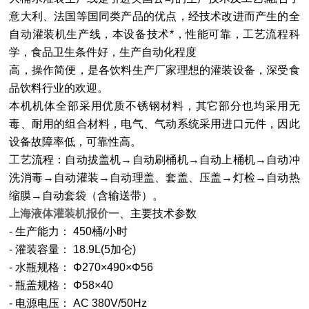
意大利、法国等国同类产品的优点，经技术改进而产生的全
自动灌装机生产线，本设备技术*，性能可靠，工艺流程科
学，食品卫生条件好，生产自动化程度
高，操作简便，是各饮料生产厂家理想的灌装设备，深受食
品饮料行业的欢迎。
本机机体全部采用优质不锈钢材料，其它部分也均采用无
毒、耐用的组合材料，电气、气动系统采用进口元件，因此
设备故障率低，可靠性高。
工艺流程：自动拔盖机→自动刷桶机→自动上桶机→自动冲
洗消毒→自动灌装→自动理盖、套盖、压盖→灯检→自动热
缩膜→自动套袋（含输送带）。
上海液体灌装机报价
一、主要技术参数
-
生产能力：
450
桶
/
小时
-
灌装容量：
18.9L(5
加仑
)
-
水瓶规格：
Φ
270
×
490
×Φ
56
-
瓶盖规格：
Φ
58
×
40
-
电源电压：
AC 380V/50Hz