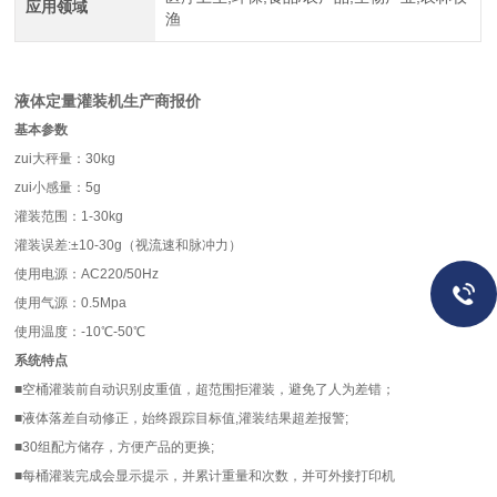
应用领域
渔
液体定量灌装机生产商报价
基本参数
zui大秤量：30kg
zui小感量：5g
灌装范围：1-30kg
灌装误差:±10-30g（视流速和脉冲力）
使用电源：AC220/50Hz
使用气源：0.5Mpa
使用温度：-10℃-50℃
系统特点
■空桶灌装前自动识别皮重值，超范围拒灌装，避免了人为差错；
■液体落差自动修正，始终跟踪目标值,灌装结果超差报警;
■30组配方储存，方便产品的更换;
■每桶灌装完成会显示提示，并累计重量和次数，并可外接打印机