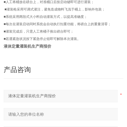
■人工将桶放在磅台上，对准桶口后按启动键即可进行灌装；
■灌装枪采用可调式灌注，避免造成物料飞浅于桶上，影响外包装；
■系统采用两段式大小料自动灌装方式，以提高准确度；
■每次在灌装启动同时系统会自动执行扣重功能，将磅台上的重量清零；
■灌装完成后，只需人工将桶子推出磅台即可；
■若遇紧急状况按下紧急停止钮即可解除本次灌装。
液体定量灌装机生产商报价
产品咨询