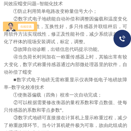
间效应蠕变问题--智能化技术
①防止利用简单电路改变称量信号大小；
②数字式电子地磅能自动补偿和调整因偏载和温度变化
产生的影响。*性，互换性好，多只传感器并联组秤后，可
用软件方法实现线性，修正及性能补偿，减少系统误差，简
化了秤体的现场安装调试，标定，调整。
③故障自动诊断，出错信息代码提示功能。
④当负荷长时间加在一称重传感器上时，其输出常有较
大变化，数字式称重传感器通过内部微处理器里的软件，自
动补偿了蠕变
■数字式电子地磅无需称重显示仪表降低电子地磅故障
率--数字化校准技术
①使衡器偏载（四角）校准一次自动完成；
②可以根据需要修改衡器的量程系数和零点数值、使每
只传感器的系数和零点参数*。
③数字式地磅可直接接在计算机上显示称重过程，减少
了称重故障环节。当今计算机硬件极为可靠，故由此组成的