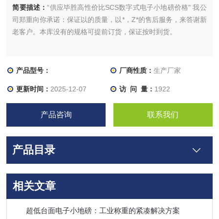
简要描述：
“供应毕胜高性价比SCS数字式电子小地磅价格" 我公
司郑重向你承诺：保证以的质量，以*，Z*的售后服务，来答谢新
老客户。本库没有的规格可提前订货，保证按时到货。
产品型号：
厂商性质：
生产厂家
更新时间：
2025-12-07
访 问 量：
1922
产品咨询
联系我们
产品目录
相关文章
超低台面电子小地磅：工业称重的紧凑解决方案