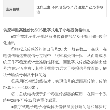
医疗卫生,环保,食品/农产品,生物产业,农林牧
应用领域
渔
供应毕胜高性价比SCS数字式电子小地磅价格
特点：
■数字式电子电子地磅解决传输信号弱及干扰问题--数字
化通讯
①模拟式传感器的输出信号zui大一般在数二十毫伏，在
电缆传输这些弱信号过程中，很容易受到干扰，从而造成系
统工作不稳定或计量准确性降低。而数字式传感器的输出信
号均在3-4V左右，其抗干扰能力远大于模拟信号数百倍，解
决传输信号弱及干扰问题
②采用RS485总线技术，实现信号的远距离传输，传输
距离不小于1000米；
③，总线结构便于多个称重传感器的应用，在同一个系
统中zui多可接32只称重传感器。
■数字式电子电子地磅解决偏载温度影响问题和解决时