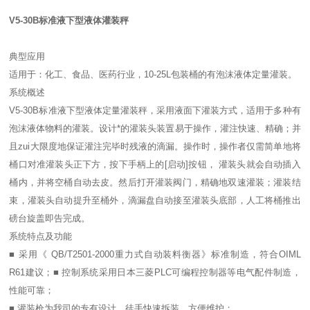
V5-30B
标准液下型液体灌装秤
典型应用
适用于：化工、食品、医药行业，10-25L包装桶的有泡沫液体定量灌装。
系统概述
V5-30B标准液下型液体定量灌装秤，采用液面下灌装方式，适用于多种有
泡沫液体物料的灌装。设计*的灌装头装置易于操作，灌注快速、精确；并
且zui大限度地保证灌注完毕时残液的滴漏。操作时，操作者仅需简单地将
桶口对准灌装头正下方，按下手柄上的[启动]按钮， 灌装头就会自动插入
桶内，并将空桶自动去皮。然后打开灌装阀门，精确地双速灌装；灌装结
束，灌装头自动提升至桶外，滴漏盘自动接至灌装头底部，人工将桶推出
磅台旋盖即告完成。
系统特点及功能
■ 采用《 QB/T2501-2000重力式自动装料衡器》标准制造，符合OIML
R61建议；■ 控制系统采用日本三菱PLC可编程控制器等电气配件制造，
性能可靠；
■ 灌装枪为我司的专有设计，徒手快速拆装，方便维护；