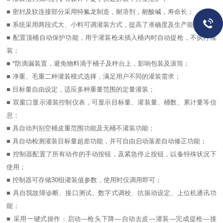
■ 密封及软连接部分采用特氟龙制造，耐溶剂，耐酸碱，寿命长；
■ 系统采用两段式大、小料可调灌装方式，提高了准确度及生产能力；
■ 配置顶桶自动保护功能，用于灌装枪未插入桶内时自动提枪，不执行灌
装；
■ *防滴漏装置，避免物料滴于桶子及秤台上，影响包装及滚筒；
■ 净重、毛重二种灌装模式选择，满足用户不同的灌装需求；
■ 目标量自由设定，适应多种重量范围的定量灌装；
■ 双窗口显示灌装控制仪表，可显示目标量、灌装量、桶数、累计量等信
息；
■ 具自动判别空桶皮重范围功能及无桶不灌装功能；
■ 具自动检测灌装目标量超差功能，并可自由启动落差自动修正功能；
■ 控制器配置了所有动作的手动按钮，及紧急停止按钮，以备特殊状况下
使用；
■ 控制器可存储30组灌装值参数，使用时仅调用即可；
■ 具自我故障诊断、接口测试、数字式调校、抗振动设定、上位机通讯功
能；
■ 采用一键式操作：启动—枪头下降—自动去皮—灌装—完成提枪—接