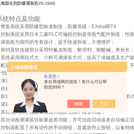
海固化剂防爆灌装机V5-15AE
系统特点及功能
■ 整套系统采用防爆型标准制造，防爆等级：EXdiaIIBT4
■ 控制系统采用日本三菱PLC可编程控制器等电气配件制造，性
■ 灌装枪为我司的专有设计，徒手快速拆装，方便维护；
■ 密封及软连接部分采用特氟龙制造，耐溶剂，耐酸碱，寿命长
■ 系统采用两段式大、小料可调灌装方式，提高了准确度及生产
■ 配置顶桶自动保护功能，用于灌装枪未插入桶内时自动提枪，
■ *防固化装置，避免不工作时固化剂将枪头凝固；
欢迎您！
■ 净重、毛重二种灌装模式选择，满足用户不同的灌装需求；
来自局域网的朋友！有什么可以帮
助您的吗？
■ 目标量自由设定，适应多种重量范围的定量灌装；
■ 双窗口显示灌装控制仪表，可显示目标量、灌装量、桶数、累
■ 灌装头高度可手动调节，适用于不同高度的包装桶；
■ 具自动判别空桶皮重范围功能及无桶不灌装功能；
■ 具自动检测灌装目标量超差功能，并可自由启动落差自动修正
■ 控制器配置了所有动作的手动按钮，及紧急停止按钮，以备特