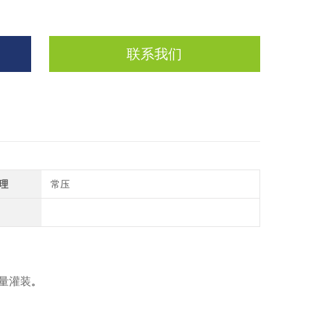
联系我们
理
常压
定量灌装
。