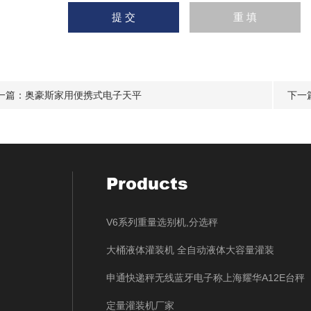
一篇：
奥豪斯家用便携式电子天平
下一
Products
V6系列重量选别机,分选秤
大桶液体灌装机 全自动液体大容量灌装
申通快递秤无线蓝牙电子称上海耀华A12E台秤
定量灌装机厂家