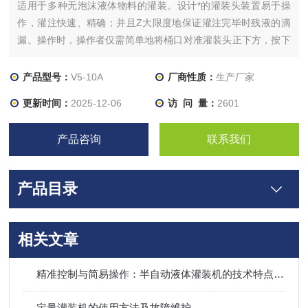
适用于多种无泡沫液体物料的灌装。设计*的灌装头装置易于操
作，灌注快速、精确；并且Z大限度地保证灌注完毕时残液的滴
漏。操作时，操作者仅需简单地将桶口对准灌装头正下方，按下
手柄上的[启动]按钮， 系统就会自动将空桶自动去皮
产品型号：
V5-10A
厂商性质：
生产厂家
更新时间：
2025-12-06
访 问 量：
2601
产品咨询
联系我们
产品目录
相关文章
精准控制与简易操作：半自动液体灌装机的技术特点与性能优势
定量灌装机的使用方法及故障维护