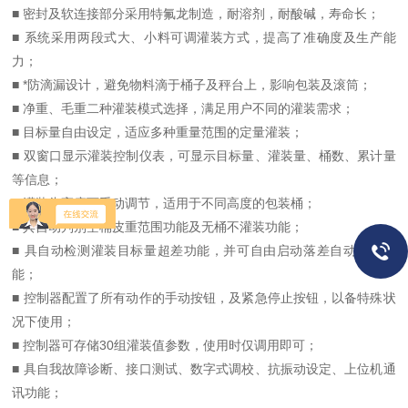
■ 密封及软连接部分采用特氟龙制造，耐溶剂，耐酸碱，寿命长；
■ 系统采用两段式大、小料可调灌装方式，提高了准确度及生产能
力；
■ *防滴漏设计，避免物料滴于桶子及秤台上，影响包装及滚筒；
■ 净重、毛重二种灌装模式选择，满足用户不同的灌装需求；
■ 目标量自由设定，适应多种重量范围的定量灌装；
■ 双窗口显示灌装控制仪表，可显示目标量、灌装量、桶数、累计量
等信息；
■ 灌装头高度可手动调节，适用于不同高度的包装桶；
■ 具自动判别空桶皮重范围功能及无桶不灌装功能；
■ 具自动检测灌装目标量超差功能，并可自由启动落差自动修正功
能；
■ 控制器配置了所有动作的手动按钮，及紧急停止按钮，以备特殊状
况下使用；
■ 控制器可存储30组灌装值参数，使用时仅调用即可；
■ 具自我故障诊断、接口测试、数字式调校、抗振动设定、上位机通
讯功能；