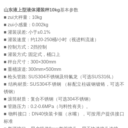
山东液上型液体灌装秤
10kg
基本参数
■ zui大秤量：10kg
■ zui小感量：0.002kg
■ 灌装误差
:
小于±0.1%
■ 灌装速度：约120-250桶/小时（视进料流速）
■ 控制方式：2挡控制
■ 灌装方式: 固定式，桶口上
■ 秤台尺寸：300×300mm
■ 重桶滚道: 300mm×500mm
■ 枪头管路: SUS304不锈钢及特氟龙（可选SUS316L）
■ 结构材质: SUS304不锈钢 （标配立柱碳钢镀铬，可选不
锈钢）
■ 滚筒材质：复合不锈钢（可选304不锈钢）
■ 管路压力：0.2-0.6
MPa
（与料性有关）。
■ 物料接口：DN40快装卡箍（水嘴），可按用户提供接口
标准