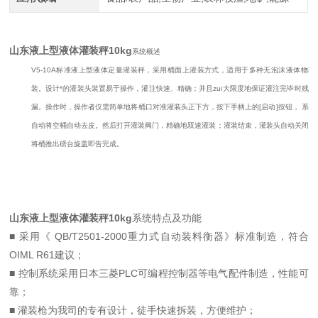
山东液上型液体灌装秤
10kg
系统概述
V5-10A标准液上型液体定量灌装秤，采用桶面上灌装方式，适用于多种无泡沫液体物料
装。设计*的灌装头装置易于操作，灌注快速、精确；并且zui大限度地保证灌注完毕时残液
漏。操作时，操作者仅需简单地将桶口对准灌装头正下方，按下手柄上的[启动]按钮， 系统
自动将空桶自动去皮。然后打开灌装阀门，精确地双速灌装；灌装结束，灌装头自动关闭，
将桶推出磅台旋盖即告完成。
山东液上型液体灌装秤
10kg
系统特点及功能
■ 采用《
QB/T2501-2000重力式自动装料衡器》标准制造，符合
OIML R61建议；
■ 控制系统采用日本三菱PLC可编程控制器等电气配件制造，性能可
靠；
■ 灌装枪为我司的专有设计，徒手快速拆装，方便维护；