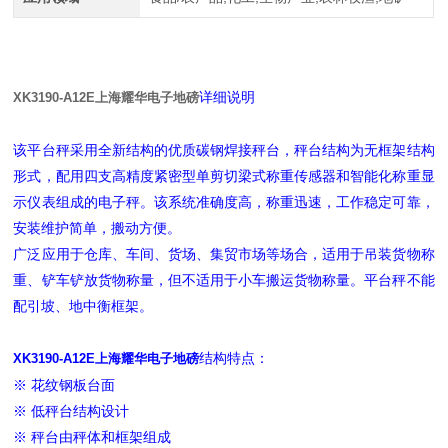
详细说明
XK3190-A12E
上海耀华电子地磅
该平台秤采用全新结构的优质碳钢焊接秤台，秤台结构为无框架结构
形式，配用四支高精度紧密型单剪切梁式称重传感器和智能化称重显
示仪表组成的电子秤。该系统准确度高，称重迅速，工作稳定可靠，
安装维护简单，搬动方便。
广泛应用于仓库、车间、货场、集贸市场等场合，适用于吊装货物称
重、铲车铲放货物称量，但不适用于小车搬运货物称量。平台秤不能
配引坡、地中衡框架。
结构特点：
XK3190-A12E
上海耀华电子地磅
※ 花纹钢板台面
※ 低秤台结构设计
※ 秤台由秤体和框架组成