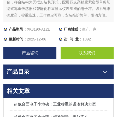
台，秤台结构为无框架结构形式，配用四支高精度紧密型单剪切
梁式称重传感器和智能化称重显示仪表组成的电子秤。该系统准
确度高，称重迅速，工作稳定可靠，安装维护简单，搬动方便。
产品型号：
XK3190-A12E
厂商性质：
生产厂家
更新时间：
2025-12-06
访 问 量：
1892
产品咨询
联系我们
产品目录
相关文章
超低台面电子小地磅：工业称重的紧凑解决方案
超低台面电子小地磅：精准测量，无处不在