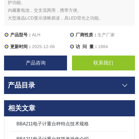
护功能。
内藏蓄电池，交支流两用，携带方便。
大型液晶LCD显示清晰易读，具LED背光之功能。
具有设计良好之运送保护点功能。
电力不足时有明确之低电压显示。
产品型号：
ALH
厂商性质：
生产厂家
按键采有触感之设计，才3M之胶贴防水性高。
更新时间：
2025-12-06
访 问 量：
1884
产品咨询
联系我们
产品目录
相关文章
BBA211电子计重台秤特点技术规格
BBA211电子计重台秤简单操作介绍