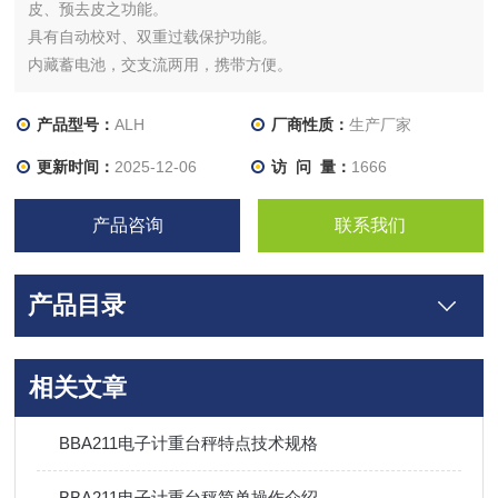
皮、预去皮之功能。
具有自动校对、双重过载保护功能。
内藏蓄电池，交支流两用，携带方便。
大型液晶LCD显示清晰易读，具LED背光之功能。
产品型号：
ALH
厂商性质：
生产厂家
更新时间：
2025-12-06
访 问 量：
1666
产品咨询
联系我们
产品目录
相关文章
BBA211电子计重台秤特点技术规格
BBA211电子计重台秤简单操作介绍