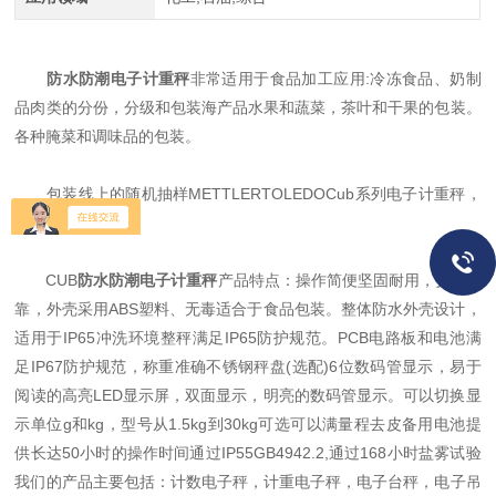
防水防潮电子计重秤
非常适用于食品加工应用:冷冻食品、奶制
品肉类的分份，分级和包装海产品水果和蔬菜，茶叶和干果的包装。
各种腌菜和调味品的包装。
包装线上的随机抽样METTLERTOLEDOCub系列电子计重秤，
世界上的称重！
CUB
防水防潮电子计重秤
产品特点：操作简便坚固耐用，安全可
靠，外壳采用ABS塑料、无毒适合于食品包装。整体防水外壳设计，
适用于IP65冲洗环境整秤满足IP65防护规范。PCB电路板和电池满
足IP67防护规范，称重准确不锈钢秤盘(选配)6位数码管显示，易于
阅读的高亮LED显示屏，双面显示，明亮的数码管显示。可以切换显
示单位g和kg，型号从1.5kg到30kg可选可以满量程去皮备用电池提
供长达50小时的操作时间通过IP55GB4942.2,通过168小时盐雾试验
我们的产品主要包括：计数电子秤，计重电子秤，电子台秤，电子吊