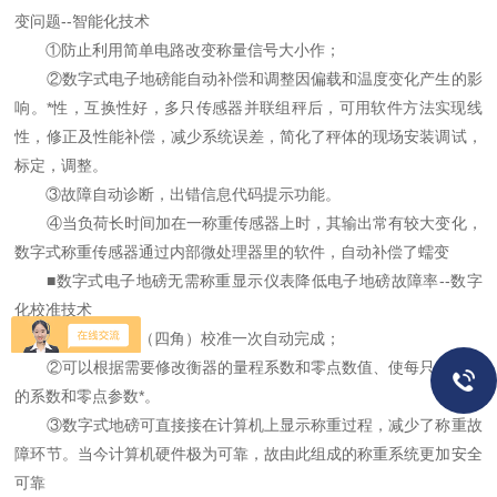
变问题--智能化技术
①防止利用简单电路改变称量信号大小作；
②数字式电子地磅能自动补偿和调整因偏载和温度变化产生的影
响。*性，互换性好，多只传感器并联组秤后，可用软件方法实现线
性，修正及性能补偿，减少系统误差，简化了秤体的现场安装调试，
标定，调整。
③故障自动诊断，出错信息代码提示功能。
④当负荷长时间加在一称重传感器上时，其输出常有较大变化，
数字式称重传感器通过内部微处理器里的软件，自动补偿了蠕变
■数字式电子地磅无需称重显示仪表降低电子地磅故障率--数字
化校准技术
①使衡器偏载（四角）校准一次自动完成；
②可以根据需要修改衡器的量程系数和零点数值、使每只传感器
的系数和零点参数*。
③数字式地磅可直接接在计算机上显示称重过程，减少了称重故
障环节。当今计算机硬件极为可靠，故由此组成的称重系统更加安全
可靠