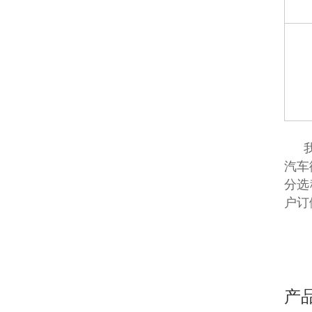
汽车
分选
户
产