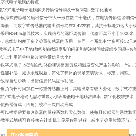
式电子地磅的特点
字式电子电子地磅解决传输信号弱及干扰问题--数字化通讯
拟式传感器的输出信号***大一般在数二十毫伏，在电缆传输这些弱信
性降低。而数字式传感器的输出信号均在3-4V左右，其抗干扰能力远大于
用RS485总线技术，实现信号的远距离传输，传输距离不小于1000米
总线结构便于多个称重传感器的应用，在同一个系统中***多可接32只
字式电子电子地磅解决偏载温度影响问题和解决时间效应蠕变问题--智
止利用简单电路改变称量信号大小作；
字式电子地磅能自动补偿和调整因偏载和温度变化产生的影响。*性，
及性能补偿，减少系统误差，简化了秤体的现场安装调试，标定，调整。
障自动诊断，出错信息代码提示功能。
负荷长时间加在一称重传感器上时，其输出常有较大变化，数字式称重
字式电子地磅无需称重显示仪表降低电子地磅故障率--数字化校准技术
衡器偏载（四角）校准一次自动完成；
以根据需要修改衡器的量程系数和零点数值、使每只传感器的系数和零
字式地磅可直接接在计算机上显示称重过程，减少了称重故障环节。当