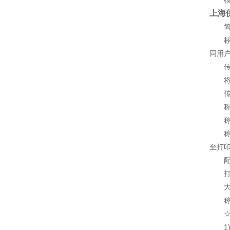
模拟
上海
简
标准
同用
传
将物
传
称重
称
称重
至打
配
打印
大屏
称重
☆地
1)