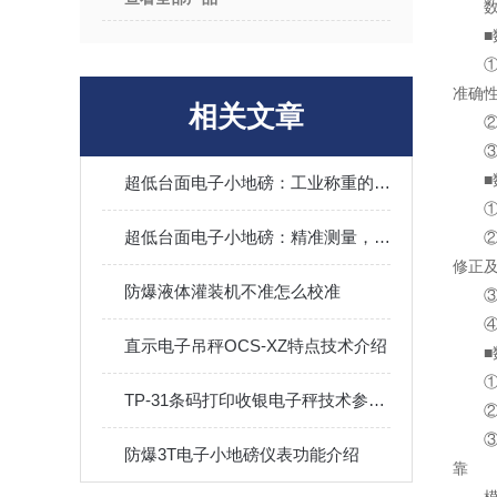
数字
■数
①模
准确
相关文章
②采
③，
■数
超低台面电子小地磅：工业称重的紧凑解决方案
①防
超低台面电子小地磅：精准测量，无处不在
②数
修正
防爆液体灌装机不准怎么校准
③故
④当
直示电子吊秤OCS-XZ特点技术介绍
■数
①使
TP-31条码打印收银电子秤技术参数概况
②可
③数
防爆3T电子小地磅仪表功能介绍
靠