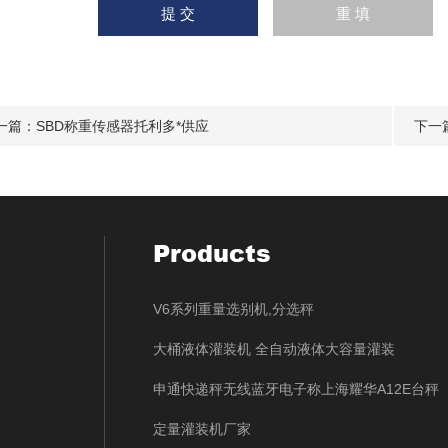
一篇：
SBD称重传感器托利多*供应
下一
Products
V6系列重量选别机,分选秤
大桶液体灌装机 全自动液体大容量灌装
申通快递秤无线蓝牙电子称上海耀华A12E台秤
定量灌装机厂家