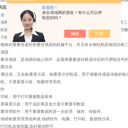
式电子地磅由钢结构模块式秤台，高精度桥式电阻应变模拟传感器和静
供应防爆超低台面双层电子小地磅
欢迎您！
标准配置：
来自局域网的朋友！有什么可以帮
述
助您的吗？
配置主要由承重传力机构(秤体)、高精度称重传感器、称重显示仪表三
户的要求，选配打印机、大屏幕显示器、称重管理软件以完成更高层次的
力机构
体的重量传递给称重传感器的机械平台，常见有全钢结构及钢混结构二
感器
传感器，是地磅的核心部件，起着将重量值转换成对应的可测电信号的
重仪表
仪表，又名称重显示器，称重显示控制器，用于测量传感器传输的电信
印机、大屏幕显示器、电脑管理系统。
件
机：用于打印重量数据表单
幕显示器：用于远距离及放大显示重量等数据。
管理软件：用于重量数据的进一步处理、储存、传输等。
磅称重管理系统构成:地磅软件、电脑、打印机、数据线仪表。
打印机连接电脑,装好驱动即可。