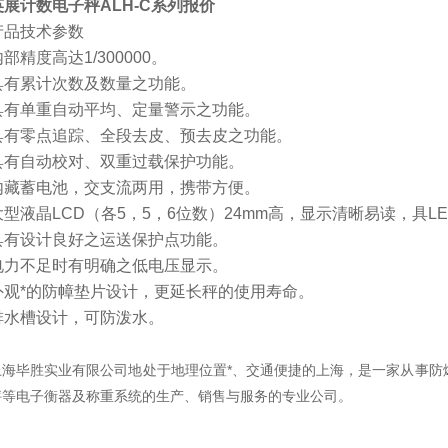
英展计数电子秤ALH-C系列报价
产品技术参数
部精度高达1/300000。
具有累计次数及数量之功能。
具有单重自动平均、定量警示之功能。
具有零点追踪、全段去皮、预去皮之功能。
具有自动校对、双重过载保护功能。
内藏蓄电池，交支流两用，携带方便。
大型液晶LCD（各5，5，6位数）24mm高，显示清晰易读，具L
具有设计良好之运送保护点功能。
电力不足时有明确之低电压显示。
外观*的防幛垫片设计，更延长秤的使用寿命。
排水槽设计，可防泼水。
上海毕胜实业有限公司地处于地理位置*、交通便捷的上海，是一家从事防爆
秤等电子衡器及称重系统的生产、销售与服务的专业公司。