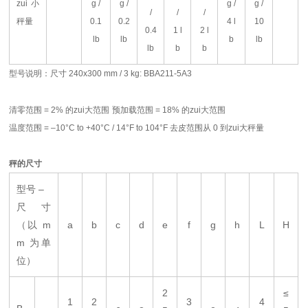
zui小
g /
g /
g /
g /
/
/
/
秤量
0.1
0.2
4 l
10
0.4
1 l
2 l
lb
lb
b
lb
lb
b
b
型号说明：尺寸
240x300 mm / 3 kg: BBA211-5A3
清零范围
= 2%
的zui大范围
预加载范围
= 18%
的zui大范围
温度范围
= –10°C to +40°C / 14°F to 104°F
去皮范围从
0
到zui大秤量
秤的尺寸
型号 –
尺寸
（以 m
a
b
c
d
e
f
g
h
L
H
m 为单
位）
2
≤
1
2
3
4