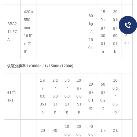
420 x
15
30
60
550
0 k
0 k
2
BBA2
kg
mm
g /
g /
m /
11-5C
/
16.5"
30
60
6.
A
15
x 21.
0 l
0 l
6 ft
0 b
6"
b
b
认证分辨率
1x3000e / 1x1500d (1200d)
1 g
2 g
5 g
10
10
20
50
/
/
/
g /
0 g
e1/m
g /
g /
0.0
0.0
0.0
0.0
/
ax1
0.1
0.2
05 l
1 l
2 l
5 l
0.5
lb
lb
b
b
b
b
lb
10
20
40
20
40
1 k
2 k
0 g
0 g
0 g