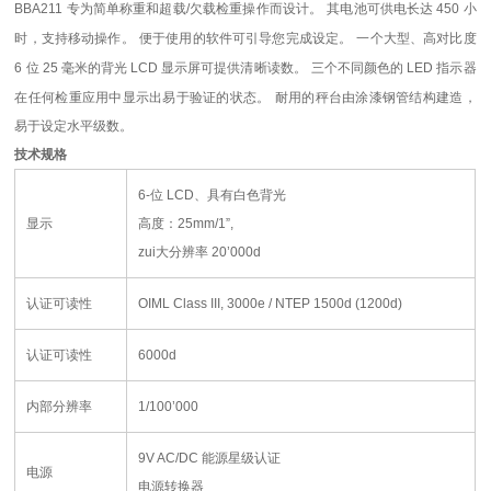
BBA211
专为简单称重和超载
/
欠载检重操作而设计。
其电池可供电长达
450
小
时，支持移动操作。
便于使用的软件可引导您完成设定。
一个大型、高对比度
6
位
25
毫米的背光
LCD
显示屏可提供清晰读数。
三个不同颜色的
LED
指示器
在任何检重应用中显示出易于验证的状态。
耐用的秤台由涂漆钢管结构建造，
易于设定水平级数。
技术规格
6-
位
LCD
、具有白色背光
显示
高度：
25mm/1”,
zui大分辨率
20’000d
认证可读性
OIML Class III, 3000e / NTEP 1500d (1200d)
认证可读性
6000d
内部分辨率
1/100’000
9V AC/DC
能源星级认证
电源
电源转换器