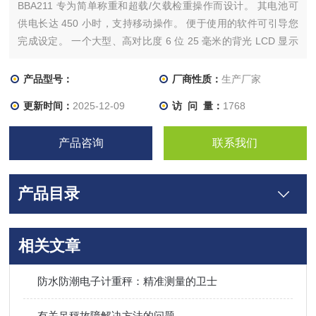
BBA211 专为简单称重和超载/欠载检重操作而设计。 其电池可
供电长达 450 小时，支持移动操作。 便于使用的软件可引导您
完成设定。 一个大型、高对比度 6 位 25 毫米的背光 LCD 显示
屏可提供清晰读数。 三个不同颜色的 LED 指示器在任何检重应
用中显示出易于验证的状态。 耐用的秤台由涂漆钢管结构建造，
产品型号：
厂商性质：
生产厂家
易于设定水平级数
更新时间：
2025-12-09
访 问 量：
1768
产品咨询
联系我们
产品目录
相关文章
防水防潮电子计重秤：精准测量的卫士
有关吊秤故障解决方法的问题