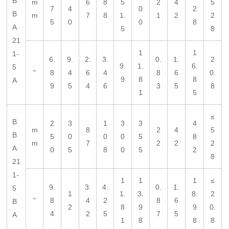
B
m
6
8
5
2
4
5
7
4
0
2
B
m
7
8
1.
1
2
2
5
0
0
8
A
5
8
21
1
1
1-
6.
9.
2.
3.
0.
1.
2
9.
1.
6.
5
"
8
4
6
4
8
6
0.
9
8
8
A
9
5
4
6
3
5
8
1
5
≤
B
2
3
1
3
3
4
m
8
2
4
5
B
5
0
0
0
5
8
m
7
2
2
2
A
0
5
8
0
5
2
8
21
1-
1
1
1
≤
9.
3.
4.
0.
1.
5
1
1.
3.
8.
2
"
8
4
2
8
6
B
2
8
9
9
0.
4
2
5
7
5
A
1
8
8
8