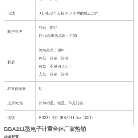
电池
3 D-
电池可支持
450
小时的独立运作
终端：
IP65
防护等级
秤台
/
称重传感器：
IP65
终端外壳：塑料
秤架：碳钢、涂漆
材质
称盘：不锈钢
21CT
支架：碳钢、涂漆
称重传感器
铝
应用
/
功能
简单称重、检重、单元转换
选项
RS232
接口
(BBA211-5xx-1001)
BBA211型电子计重台秤厂家热销
标准配置