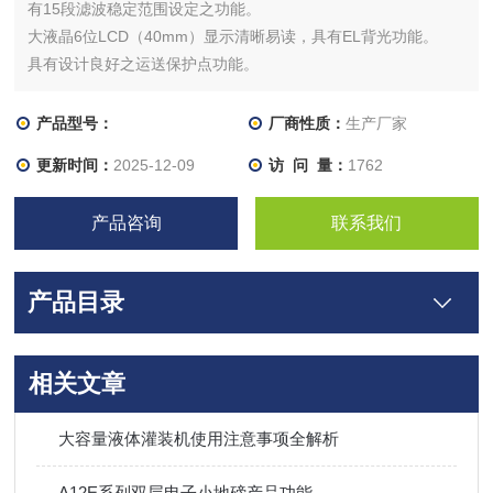
有15段滤波稳定范围设定之功能。
大液晶6位LCD（40mm）显示清晰易读，具有EL背光功能。
具有设计良好之运送保护点功能。
产品型号：
厂商性质：
生产厂家
更新时间：
2025-12-09
访 问 量：
1762
产品咨询
联系我们
产品目录
相关文章
大容量液体灌装机使用注意事项全解析
A12E系列双层电子小地磅产品功能