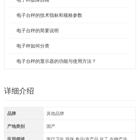
电子台秤的技术指标和规格参数
电子台秤的简要说明
电子秤如何分类
电子台秤的显示器的功能与使用方法？
详细介绍
品牌
其他品牌
产地类别
国产
应用领域
医疗卫生,环保,食品/农产品,化工,生物产业