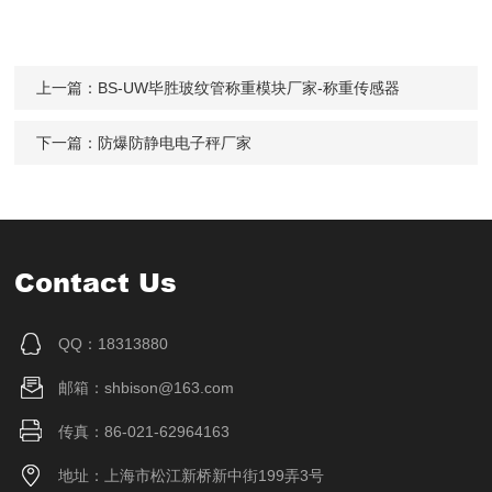
上一篇：
BS-UW毕胜玻纹管称重模块厂家-称重传感器
下一篇：
防爆防静电电子秤厂家
Contact Us
QQ：18313880
邮箱：shbison@163.com
传真：86-021-62964163
地址：上海市松江新桥新中街199弄3号