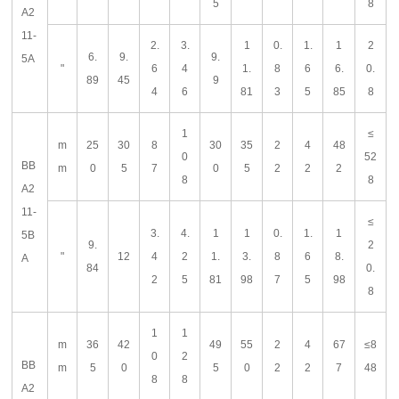
5
8
A2
11-
2.
3.
1
0.
1.
1
2
6.
9.
9.
5A
"
6
4
1.
8
6
6.
0.
89
45
9
4
6
81
3
5
85
8
1
≤
m
25
30
8
30
35
2
4
48
0
52
BB
m
0
5
7
0
5
2
2
2
8
8
A2
11-
≤
3.
4.
1
1
0.
1.
1
5B
9.
2
"
12
4
2
1.
3.
8
6
8.
A
84
0.
2
5
81
98
7
5
98
8
1
1
m
36
42
49
55
2
4
67
≤8
0
2
BB
m
5
0
5
0
2
2
7
48
8
8
A2