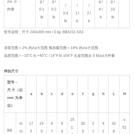
zui小
g /
g /
g /
g /
/
/
/
秤量
0.1
0.2
4 l
10
0.4
1 l
2 l
lb
lb
b
lb
lb
b
b
型号说明：尺寸
240x300 mm / 3 kg: BBA211-5A3
清零范围
= 2%
的zui大范围
预加载范围
= 18%
的zui大范围
温度范围
= –10°C to +40°C / 14°F to 104°F
去皮范围从
0
到zui大秤量
秤的尺寸
型号
–
尺寸（以
a
b
c
d
e
f
g
h
L
H
mm
为单
位）
25
≤
m
17
24
6
8
30
2
4
42
1.
52
BB
m
5
0
7
8
0
1
2
8