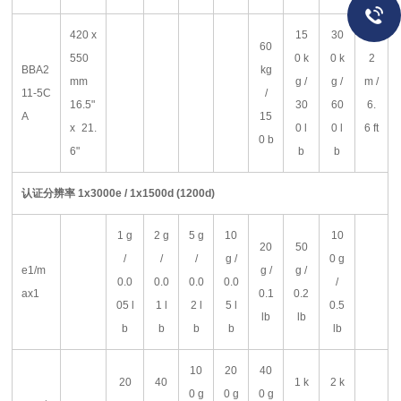
420 x
15
30
60
550
0 k
0 k
2
BBA2
kg
mm
g /
g /
m /
11-5C
/
16.5"
30
60
6.
A
15
x 21.
0 l
0 l
6 ft
0 b
6"
b
b
认证分辨率
1x3000e / 1x1500d (1200d)
1 g
2 g
5 g
10
10
20
50
/
/
/
g /
0 g
e1/m
g /
g /
0.0
0.0
0.0
0.0
/
ax1
0.1
0.2
05 l
1 l
2 l
5 l
0.5
lb
lb
b
b
b
b
lb
10
20
40
20
40
1 k
2 k
0 g
0 g
0 g