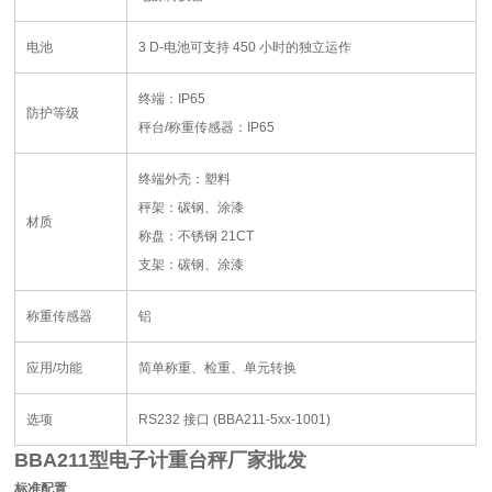
电池
3 D-
电池可支持
450
小时的独立运作
终端：
IP65
防护等级
秤台
/
称重传感器：
IP65
终端外壳：塑料
秤架：碳钢、涂漆
材质
称盘：不锈钢
21CT
支架：碳钢、涂漆
称重传感器
铝
应用
/
功能
简单称重、检重、单元转换
选项
RS232
接口
(BBA211-5xx-1001)
BBA211型电子计重台秤厂家批发
标准配置