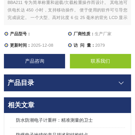
BBA211 专为简单称重和超载/欠载检重操作而设计。 其电池可
供电长达 450 小时，支持移动操作。 便于使用的软件可引导您
完成设定。 一个大型、高对比度 6 位 25 毫米的背光 LCD 显示
屏可提供清晰读数。 三个不同颜色的 LED 指示器在任何检重应
用中显示出易于验证的状态。 耐用的秤台由涂漆钢管结构建造，
产品型号：
厂商性质：
生产厂家
易于设定水平级数
更新时间：
2025-12-08
访 问 量：
2079
产品咨询
联系我们
产品目录
相关文章
防水防潮电子计重秤：精准测量的卫士
防爆电子地磅的产品描述和结构特点