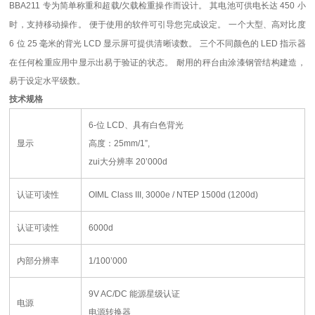
BBA211
专为简单称重和超载
/
欠载检重操作而设计。
其电池可供电长达
450
小
时，支持移动操作。
便于使用的软件可引导您完成设定。
一个大型、高对比度
6
位
25
毫米的背光
LCD
显示屏可提供清晰读数。
三个不同颜色的
LED
指示器
在任何检重应用中显示出易于验证的状态。
耐用的秤台由涂漆钢管结构建造，
易于设定水平级数。
技术规格
6-
位
LCD
、具有白色背光
显示
高度：
25mm/1”,
zui大分辨率
20’000d
认证可读性
OIML Class III, 3000e / NTEP 1500d (1200d)
认证可读性
6000d
内部分辨率
1/100’000
9V AC/DC
能源星级认证
电源
电源转换器