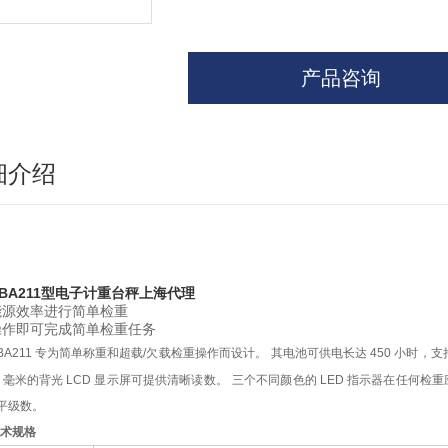
产品咨询
细介绍
BA211型电子计重台秤上海代理
能源效率进行简单检重
操作即可完成简单检重任务
BA211
专为简单称重和超载
/
欠载检重操作而设计。
其电池可供电长达
450
小时，支
5
毫米的背光
LCD
显示屏可提供清晰读数。
三个不同颜色的
LED
指示器在任何检重
平级数。
术规格