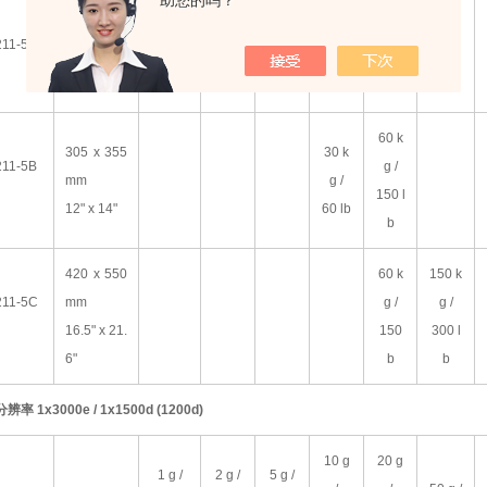
助您的吗？
240 x 300
15 k
mm
3 kg /
6 kg /
11-5A
g /
9.5" x 11.
6 lb
15 lb
30 lb
8"
60 k
305 x 355
30 k
11-5B
g /
mm
g /
150 l
12" x 14"
60 lb
b
420 x 550
60 k
150 k
11-5C
mm
g /
g /
16.5" x 21.
150
300 l
6"
b
b
分辨率
1x3000e / 1x1500d (1200d)
10 g
20 g
1 g /
2 g /
5 g /