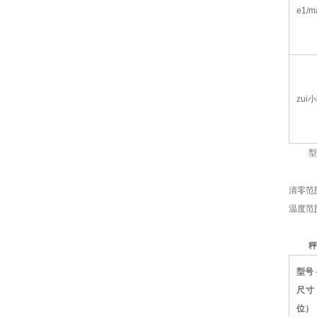
e1/m
zui
型
清零范
温度范
秤
型号
尺寸
位）