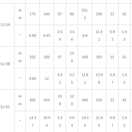
m
251.
175
240
67
88
300
21
42
m
5
11-5A
2.6
3.4
11.8
0.8
1.6
"
6.89
9.45
9.9
4
6
1
3
5
m
10
250
305
87
300
355
22
42
m
8
11-5B
3.4
4.2
11.8
13.9
0.8
1.6
"
9.84
12
2
5
1
8
7
5
m
10
12
365
420
495
550
22
42
m
8
8
11-5C
14.3
16.5
4.2
5.0
19.4
21.6
0.8
1.6
"
7
4
5
4
9
5
7
5