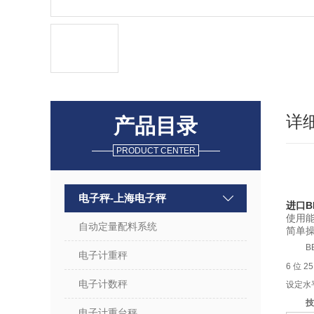
详
产品目录
PRODUCT CENTER
电子秤-上海电子秤
进口B
使用
自动定量配料系统
简单
B
电子计重秤
6
位
2
电子计数秤
设定水
技
电子计重台秤