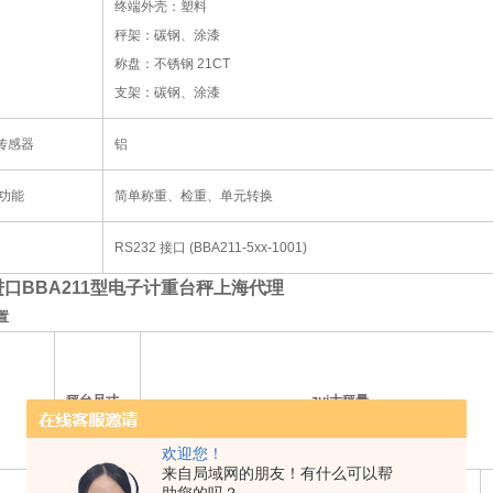
终端外壳：塑料
秤架：碳钢、涂漆
称盘：不锈钢
21CT
支架：碳钢、涂漆
传感器
铝
功能
简单称重、检重、单元转换
RS232
接口
(BBA211-5xx-1001)
进口BBA211型电子计重台秤上海代理
置
秤台尺寸
zui大秤量
欢迎您！
来自局域网的朋友！有什么可以帮