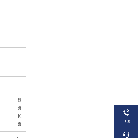
线
缆
长
电话
度