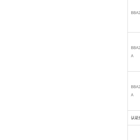
BBA2
BBA2
A
BBA2
A
认证