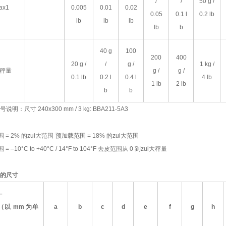
/
/
50 g /
ax1
0.005
0.01
0.02
0.05
0.1 l
0.2 lb
lb
lb
lb
lb
b
40 g
100
200
400
20 g /
/
g /
1 kg /
小秤量
g /
g /
0.1 lb
0.2 l
0.4 l
4 lb
1 lb
2 lb
b
b
号说明：尺寸
240x300 mm / 3 kg: BBA211-5A3
围
= 2%
的zui大范围
预加载范围
= 18%
的zui大范围
围
= –10°C to +40°C / 14°F to 104°F
去皮范围从
0
到zui大秤量
的尺寸
–
（以
mm
为单
a
b
c
d
e
f
g
h