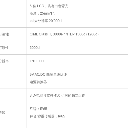
6-
位
LCD
、具有白色背光
高度：
25mm/1”,
zui大分辨率
20’000d
可读性
OIML Class III, 3000e / NTEP 1500d (1200d)
可读性
6000d
分辨率
1/100’000
9V AC/DC
能源星级认证
电源转换器
3 D-
电池可支持
450
小时的独立运作
终端：
IP65
等级
秤台
/
称重传感器：
IP65